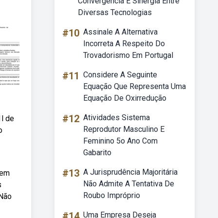
Convergência E Sinergia Entre
Diversas Tecnologias
#10
Assinale A Alternativa
Incorreta A Respeito Do
Trovadorismo Em Portugal
#11
Considere A Seguinte
Equação Que Representa Uma
Equação De Oxirredução
#12
Atividades Sistema
1l de
Reprodutor Masculino E
o
Feminino 5o Ano Com
Gabarito
#13
A Jurisprudência Majoritária
 em
Não Admite A Tentativa De
s
Roubo Impróprio
 Não
#14
Uma Empresa Deseja