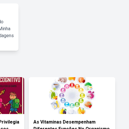
do
Minha
rdagens
rivilegia
As Vitaminas Desempenham
ssos
Diferentes Funções No Organismo