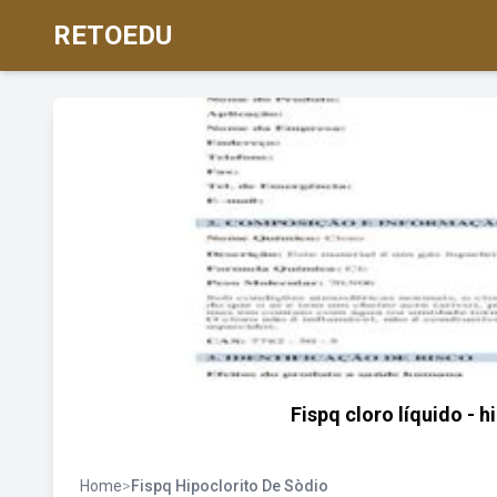
RETOEDU
Fispq cloro líquido - 
Home
>
Fispq Hipoclorito De Sòdio