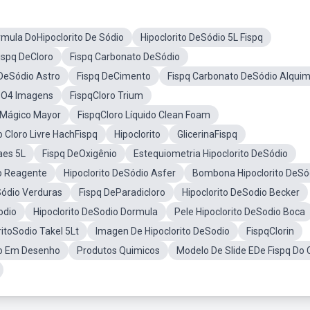
rmula DoHipoclorito De Sódio
Hipoclorito DeSódio 5L Fispq
ispq DeCloro
Fispq Carbonato DeSódio
 DeSódio Astro
Fispq DeCimento
Fispq Carbonato DeSódio Alquim
SO4 Imagens
FispqCloro Trium
 Mágico Mayor
FispqCloro Líquido Clean Foam
 Cloro Livre HachFispq
Hipoclorito
GlicerinaFispq
aes 5L
Fispq DeOxigênio
Estequiometria Hipoclorito DeSódio
io Reagente
Hipoclorito DeSódio Asfer
Bombona Hipoclorito DeSó
Sódio Verduras
Fispq DeParadicloro
Hipoclorito DeSodio Becker
odio
Hipoclorito DeSodio Dormula
Pele Hipoclorito DeSodio Boca
ritoSodio Takel 5Lt
Imagen De Hipoclorito DeSodio
FispqClorin
ão Em Desenho
Produtos Quimicos
Modelo De Slide EDe Fispq Do 