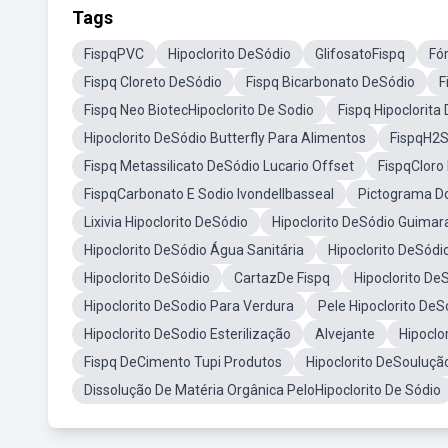
Tags
FispqPVC
Hipoclorito DeSódio
GlifosatoFispq
Fó
Fispq Cloreto DeSódio
Fispq Bicarbonato DeSódio
F
Fispq Neo BiotecHipoclorito De Sodio
Fispq Hipoclorita
Hipoclorito DeSódio Butterfly Para Alimentos
FispqH2
Fispq Metassilicato DeSódio Lucario Offset
FispqCloro
FispqCarbonato E Sodio Ivondellbasseal
Pictograma Do
Lixivia Hipoclorito DeSódio
Hipoclorito DeSódio Guimar
Hipoclorito DeSódio Água Sanitária
Hipoclorito DeSód
Hipoclorito DeSóidio
CartazDe Fispq
Hipoclorito De
Hipoclorito DeSodio Para Verdura
Pele Hipoclorito DeS
Hipoclorito DeSodio Esterilização
Alvejante
Hipoclo
Fispq DeCimento Tupi Produtos
Hipoclorito DeSouluç
Dissolução De Matéria Orgânica PeloHipoclorito De Sódio