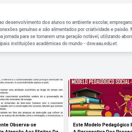
 ao desenvolvimento dos alunos no ambiente escolar, empregan
nexões genuínas e são alimentados por criatividade e paixão. 
a jornada para se tornarem uma geração notável, utilizando abo
ipais instituições acadêmicas do mundo - dsw.aau.edu.et.
ente Observa-se
Este Modelo Pedagógico P
e Atenção Aos Efeitos Da
A Perspectiva Dos Proce