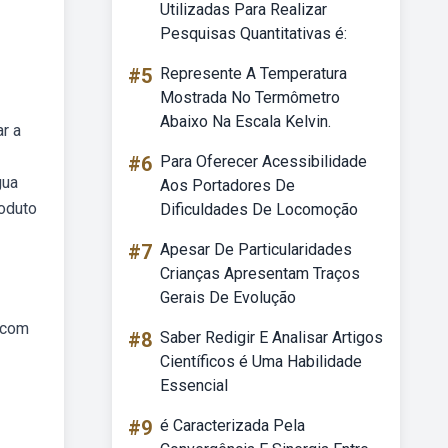
Utilizadas Para Realizar
Pesquisas Quantitativas é:
#5
Represente A Temperatura
Mostrada No Termômetro
Abaixo Na Escala Kelvin.
ar a
#6
Para Oferecer Acessibilidade
gua
Aos Portadores De
roduto
Dificuldades De Locomoção
#7
Apesar De Particularidades
Crianças Apresentam Traços
Gerais De Evolução
, com
#8
Saber Redigir E Analisar Artigos
Científicos é Uma Habilidade
Essencial
#9
é Caracterizada Pela