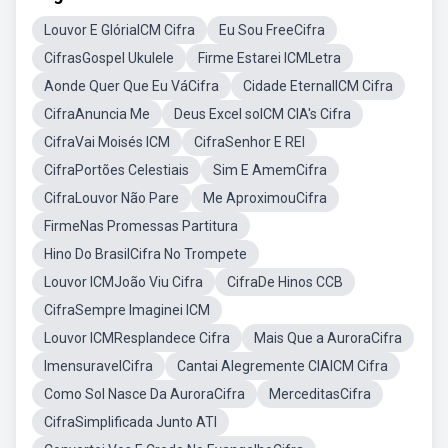
Louvor E GlóriaICM Cifra
Eu Sou FreeCifra
CifrasGospel Ukulele
Firme Estarei ICMLetra
Aonde Quer Que Eu VáCifra
Cidade EternalICM Cifra
CifraAnuncia Me
Deus Excel soICM CIA's Cifra
CifraVai Moisés ICM
CifraSenhor E REI
CifraPortões Celestiais
Sim E AmemCifra
CifraLouvor Não Pare
Me AproximouCifra
FirmeNas Promessas Partitura
Hino Do BrasilCifra No Trompete
Louvor ICMJoão Viu Cifra
CifraDe Hinos CCB
CifraSempre Imaginei ICM
Louvor ICMResplandece Cifra
Mais Que a AuroraCifra
ImensuravelCifra
Cantai Alegremente CIAICM Cifra
Como Sol Nasce Da AuroraCifra
MerceditasCifra
CifraSimplificada Junto ATI