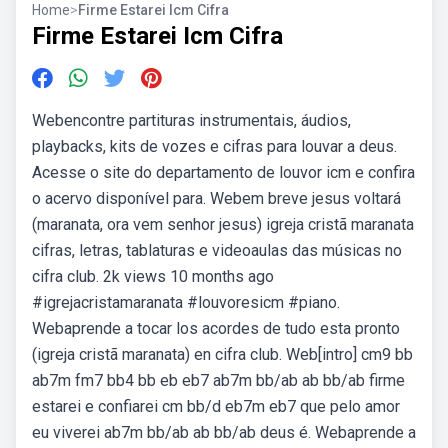
Home
>
Firme Estarei Icm Cifra
Firme Estarei Icm Cifra
Webencontre partituras instrumentais, áudios,
playbacks, kits de vozes e cifras para louvar a deus.
Acesse o site do departamento de louvor icm e confira
o acervo disponível para. Webem breve jesus voltará
(maranata, ora vem senhor jesus) igreja cristã maranata
cifras, letras, tablaturas e videoaulas das músicas no
cifra club. 2k views 10 months ago
#igrejacristamaranata #louvoresicm #piano.
Webaprende a tocar los acordes de tudo esta pronto
(igreja cristã maranata) en cifra club. Web[intro] cm9 bb
ab7m fm7 bb4 bb eb eb7 ab7m bb/ab ab bb/ab firme
estarei e confiarei cm bb/d eb7m eb7 que pelo amor
eu viverei ab7m bb/ab ab bb/ab deus é. Webaprende a