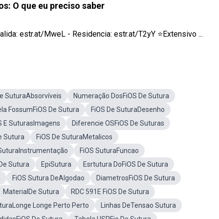
os: O que eu preciso saber
a: estr.at/MweL - Residencia: estr.at/T2yY ⭐Extensivo ...
e SuturaAbsorvíveis
Numeração DosFiOS De Sutura
la FossumFiOS De Sutura
FiOS De SuturaDesenho
S E SuturasImagens
Diferencie OSFiOS De Suturas
e Sutura
FiOS De SuturaMetalicos
SuturaInstrumentação
FiOS SuturaFuncao
De Sutura
EpiSutura
Esrtutura DoFiOS De Sutura
a
FiOS Sutura DeAlgodao
DiametrosFiOS De Sutura
MaterialDe Sutura
RDC 591E FiOS De Sutura
turaLonge Longe Perto Perto
Linhas DeTensao Sutura