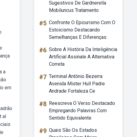
Sugestivos De Gardnerella
Mobiluncus Tratamento
#5
Confronte O Epicurismo Com O
Estoicismo Destacando
o
Semelhanças E Diferenças
e
#6
Sobre A História Da Inteligência
rança
Artificial Assinale A Alternativa
Correta
a a
#7
Terminal Antônio Bezerra
ção
Avenida Mister Hull Padre
ado em
Andrade Fortaleza Ce
#8
Reescreva O Verso Destacado
padrão
Empregando Palavras Com
 al
Sentido Equivalente
nciais
#9
Quais São Os Estados
de