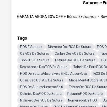
Suturas e Fi
GARANTA AGORA 30% OFF + Bônus Exclusivos: - Revalid
Tags
FiOS E Suturas
Diâmetro DosFiOS De Sutura
FiOS D
OSFiOS De Suturas
Calibre DosFiOS De Sutura
Tabe
TipoFiOS De Sutura
Estrura DosFiOS De Sutura
FiO
Resiwtencia DosFiOS De Sutura
Tabela De ParaFiOS D
FiOS De SuturaAbsorvíveis E Não Absorvíveis
FiOS De 
Quais São OSFiOS De Sutura
Mapa Mental SobreFiOS 
FiOS De SuturaNumeração 0
TsbrlsaDe FiOS De Sutur
Química DosFiOS De Sutura
ResumoFiOS De Sutura
N Umero DosFiOS De Sutura
NumeradorDe FiOS
Su