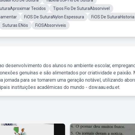
didasFiOS De Sutura
Tabela USPFio De Sutura
uturaAproximar Tecidos
Tipos Fio De SuturaAbsorvivel
ilamentar
FiOS De SuturaNylon Espessura
FiOS De SuturaHistoria
Suturas ENós
FiOSAbsorviveis
 ao desenvolvimento dos alunos no ambiente escolar, empregan
nexões genuínas e são alimentados por criatividade e paixão. 
a jornada para se tornarem uma geração notável, utilizando abo
ipais instituições acadêmicas do mundo - dsw.aau.edu.et.