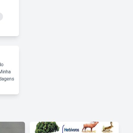
do
Minha
rdagens