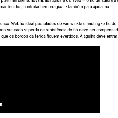
 ptfe, mersilene, novafil, assuplus e os. Web — o fio de sutura é
imar tecidos, controlar hemorragias e também para ajudar na
onco. Webfio ideal postulados de van winkle e hasting •o fio de
endo suturado •a perda de resistência do fio deve ser compensad
é que os bordos da ferida fiquem evertidos. A agulha deve entra