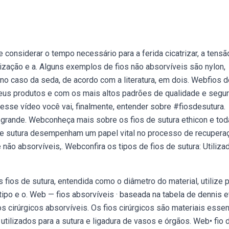
e considerar o tempo necessário para a ferida cicatrizar, a tensã
ização e a. Alguns exemplos de fios não absorvíveis são nylon,
 no caso da seda, de acordo com a literatura, em dois. Webfios d
seus produtos e com os mais altos padrões de qualidade e segu
sse vídeo você vai, finalmente, entender sobre #fiosdesutura.
 grande. Webconheça mais sobre os fios de sutura ethicon e tod
 de sutura desempenham um papel vital no processo de recupera
e não absorvíveis,. Webconfira os tipos de fios de sutura: Utiliz
fios de sutura, entendida como o diâmetro do material, utilize 
tipo e o. Web — fios absorvíveis · baseada na tabela de dennis et
fios cirúrgicos absorvíveis. Os fios cirúrgicos são materiais esse
utilizados para a sutura e ligadura de vasos e órgãos. Web• fio 