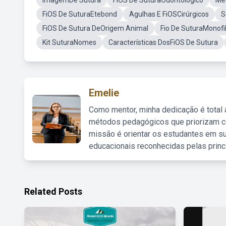
ImagemDe Sutura
FiOS De SuturaOdontológico
Me
FiOS De SuturaEtebond
Agulhas E FiOSCirúrgicos
S
FiOS De Sutura DeOrigem Animal
Fio De SuturaMonof
Kit SuturaNomes
Características DosFiOS De Sutura
Emelie
Como mentor, minha dedicação é total
métodos pedagógicos que priorizam co
missão é orientar os estudantes em su
educacionais reconhecidas pelas princ
Related Posts