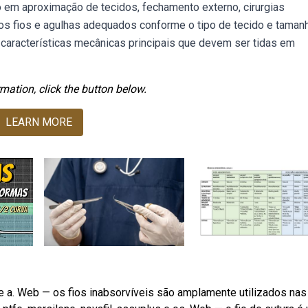
so em aproximação de tecidos, fechamento externo, cirurgias
e os fios e agulhas adequados conforme o tipo de tecido e taman
características mecânicas principais que devem ser tidas em
mation, click the button below.
LEARN MORE
de e a. Web — os fios inabsorvíveis são amplamente utilizados na