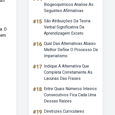
 um
Biogeoquímicos Analise As
Seguintes Afirmativas
#15
São Atribuições Da Teoria
Verbal Significativa Da
a. O
Aprendizagem Exceto
r em
#16
Qual Das Alternativas Abaixo
Melhor Define O Processo De
Imperialismo
#17
Indique A Alternativa Que
Completa Corretamente As
Lacunas Das Frases
#18
Entre Quais Números Inteiros
Consecutivos Fica Cada Uma
Dessas Raízes
#19
Diretrizes Curriculares