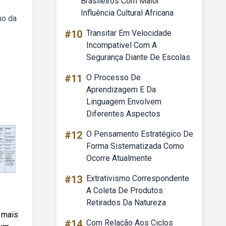
Brasileiros Com Maior
Influência Cultural Africana
ho da
#10
Transitar Em Velocidade
Incompativel Com A
Segurança Diante De Escolas
#11
O Processo De
Aprendizagem E Da
Linguagem Envolvem
Diferentes Aspectos
#12
O Pensamento Estratégico De
Forma Sistematizada Como
Ocorre Atualmente
#13
Extrativismo Correspondente
A Coleta De Produtos
Retirados Da Natureza
s mais
#14
Com Relação Aos Ciclos