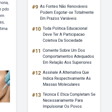
nona,
#9
As Fontes Não Renováveis
e pdo
Podem Esgotar-se Totalmente
 em
Em Prazos Variáveis
as,
#10
Toda Politica Educacional
ótima
Deve Ter A Participacao
Coletiva Da Sociedade
#11
Comente Sobre Um Dos
Comportamentos Adequados
Em Relação Aos Superiores
#12
Assinale A Alternativa Que
Indica Respectivamente As
Massas Moleculares
#13
Técnica E Etica Completam Se
Necessariamente Para
Impulsionar Os Povos