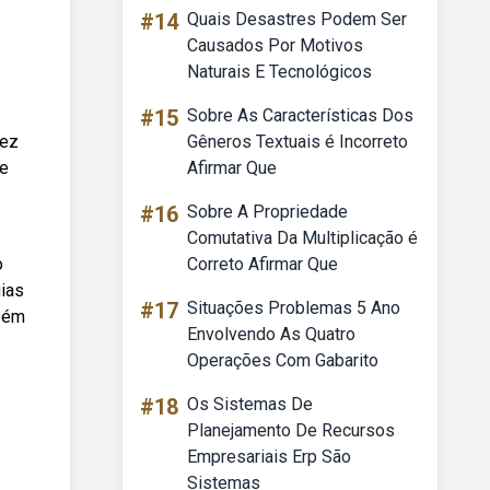
#14
Quais Desastres Podem Ser
Causados Por Motivos
Naturais E Tecnológicos
#15
Sobre As Características Dos
vez
Gêneros Textuais é Incorreto
de
Afirmar Que
#16
Sobre A Propriedade
Comutativa Da Multiplicação é
o
Correto Afirmar Que
gias
#17
Situações Problemas 5 Ano
mbém
Envolvendo As Quatro
Operações Com Gabarito
#18
Os Sistemas De
Planejamento De Recursos
Empresariais Erp São
Sistemas