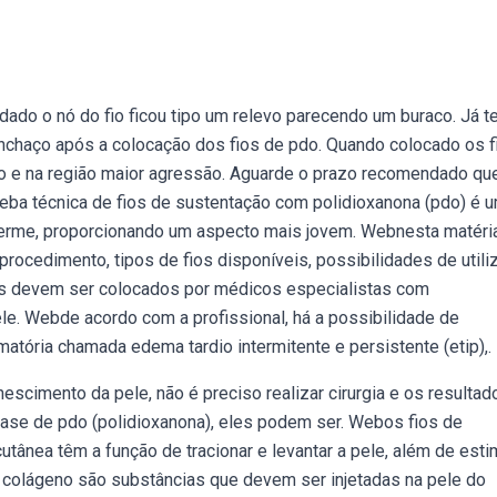
dado o nó do fio ficou tipo um relevo parecendo um buraco. Já 
nchaço após a colocação dos fios de pdo. Quando colocado os f
o e na região maior agressão. Aguarde o prazo recomendado que
eba técnica de fios de sustentação com polidioxanona (pdo) é 
derme, proporcionando um aspecto mais jovem. Webnesta matéria
ocedimento, tipos de fios disponíveis, possibilidades de utili
os devem ser colocados por médicos especialistas com
le. Webde acordo com a profissional, há a possibilidade de
tória chamada edema tardio intermitente e persistente (etip),.
scimento da pele, não é preciso realizar cirurgia e os resultad
base de pdo (polidioxanona), eles podem ser. Webos fios de
utânea têm a função de tracionar e levantar a pele, além de esti
colágeno são substâncias que devem ser injetadas na pele do