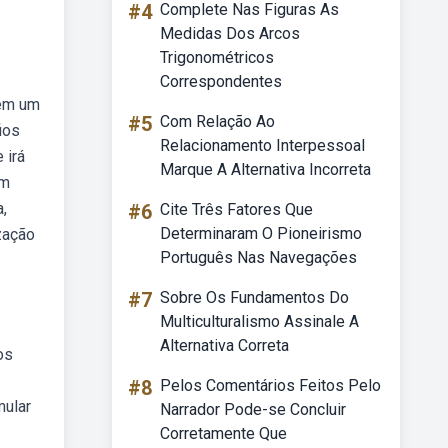
#4
Complete Nas Figuras As
Medidas Dos Arcos
Trigonométricos
Correspondentes
tem um
#5
Com Relação Ao
ios
Relacionamento Interpessoal
 irá
Marque A Alternativa Incorreta
um
,
#6
Cite Três Fatores Que
Determinaram O Pioneirismo
zação
Português Nas Navegações
#7
Sobre Os Fundamentos Do
Multiculturalismo Assinale A
Alternativa Correta
os
#8
Pelos Comentários Feitos Pelo
mular
Narrador Pode-se Concluir
Corretamente Que