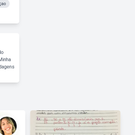
çao
do
Minha
rdagens