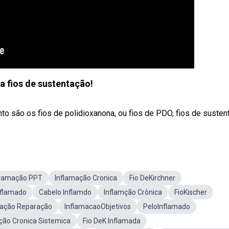
 fios de sustentação!
o são os fios de polidioxanona, ou fios de PDO, fios de susten
flamação PPT
Inflamação Cronica
Fio DeKirchner
nflamado
Cabelo Inflamdo
Inflamção Crônica
FioKischer
mação Reparação
InflamacaoObjetivos
PeloInflamado
ção Cronica Sistemica
Fio DeK Inflamada