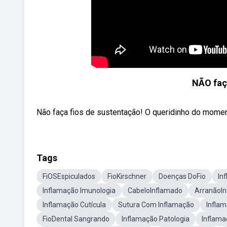
NÃO faça
Não faça fios de sustentação! O queridinho do moment
Tags
FiOSEspiculados
FioKirschner
Doenças DoFio
In
Inflamação Imunologia
CabeloInflamado
ArranãoI
Inflamação Cutícula
Sutura Com Inflamação
Infla
FioDental Sangrando
Inflamação Patologia
Inflama