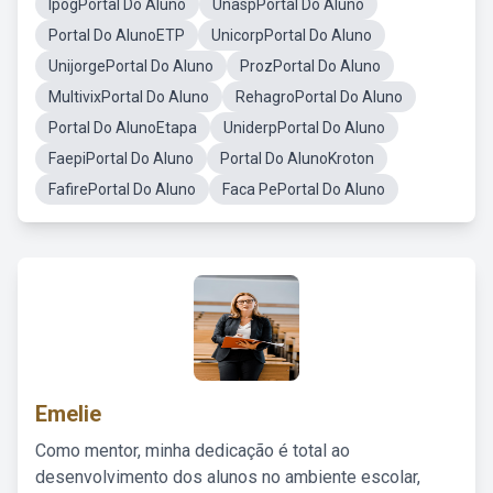
IpogPortal Do Aluno
UnaspPortal Do Aluno
Portal Do AlunoETP
UnicorpPortal Do Aluno
UnijorgePortal Do Aluno
ProzPortal Do Aluno
MultivixPortal Do Aluno
RehagroPortal Do Aluno
Portal Do AlunoEtapa
UniderpPortal Do Aluno
FaepiPortal Do Aluno
Portal Do AlunoKroton
FafirePortal Do Aluno
Faca PePortal Do Aluno
Emelie
Como mentor, minha dedicação é total ao
desenvolvimento dos alunos no ambiente escolar,