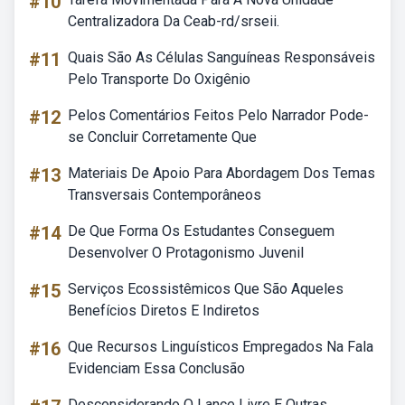
#10
Centralizadora Da Ceab-rd/srseii.
#11
Quais São As Células Sanguíneas Responsáveis
Pelo Transporte Do Oxigênio
#12
Pelos Comentários Feitos Pelo Narrador Pode-
se Concluir Corretamente Que
#13
Materiais De Apoio Para Abordagem Dos Temas
Transversais Contemporâneos
#14
De Que Forma Os Estudantes Conseguem
Desenvolver O Protagonismo Juvenil
#15
Serviços Ecossistêmicos Que São Aqueles
Benefícios Diretos E Indiretos
#16
Que Recursos Linguísticos Empregados Na Fala
Evidenciam Essa Conclusão
Desconsiderando O Lance Livre E Outras