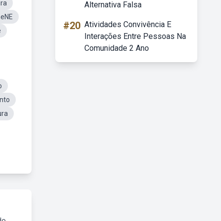
ura
Alternativa Falsa
meNE
#20
Atividades Convivência E
e
Interações Entre Pessoas Na
Comunidade 2 Ano
o
nto
ura
do