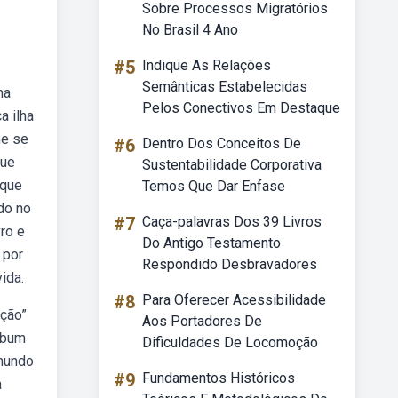
Sobre Processos Migratórios
No Brasil 4 Ano
#5
Indique As Relações
Semânticas Estabelecidas
ma
Pelos Conectivos Em Destaque
a ilha
me se
#6
Dentro Dos Conceitos De
que
Sustentabilidade Corporativa
 que
Temos Que Dar Enfase
do no
#7
Caça-palavras Dos 39 Livros
vro e
Do Antigo Testamento
 por
Respondido Desbravadores
ida.
#8
Para Oferecer Acessibilidade
ação”
Aos Portadores De
Webum
Dificuldades De Locomoção
 mundo
#9
Fundamentos Históricos
a