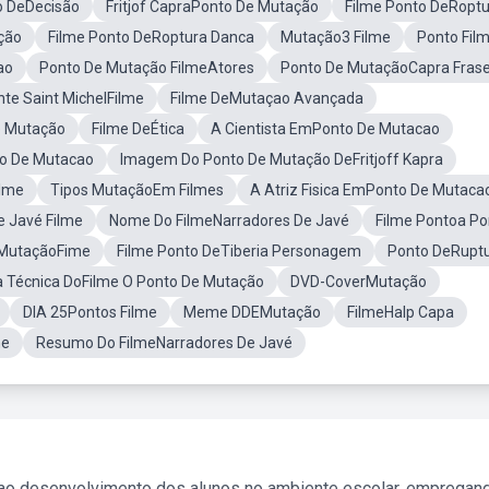
o DeDecisão
Fritjof CapraPonto De Mutação
Filme Ponto DeRopt
ção
Filme Ponto DeRoptura Danca
Mutação3 Filme
Ponto Fil
ao
Ponto De Mutação FilmeAtores
Ponto De MutaçãoCapra Fras
te Saint MichelFilme
Filme DeMutaçao Avançada
e Mutação
Filme DeÉtica
A Cientista EmPonto De Mutacao
o De Mutacao
Imagem Do Ponto De Mutação DeFritjoff Kapra
ilme
Tipos MutaçãoEm Filmes
A Atriz Fisica EmPonto De Mutaca
 Javé Filme
Nome Do FilmeNarradores De Javé
Filme Pontoa Po
MutaçãoFime
Filme Ponto DeTiberia Personagem
Ponto DeRupt
a Técnica DoFilme O Ponto De Mutação
DVD-CoverMutação
DIA 25Pontos Filme
Meme DDEMutação
FilmeHalp Capa
me
Resumo Do FilmeNarradores De Javé
 ao desenvolvimento dos alunos no ambiente escolar, empregan