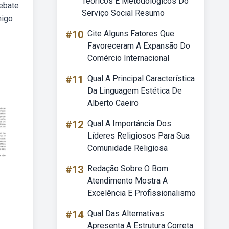
Teóricos E Metodológicos Do
debate
Serviço Social Resumo
migo
#10
Cite Alguns Fatores Que
Favoreceram A Expansão Do
Comércio Internacional
#11
Qual A Principal Característica
Da Linguagem Estética De
Alberto Caeiro
#12
Qual A Importância Dos
Líderes Religiosos Para Sua
Comunidade Religiosa
#13
Redação Sobre O Bom
Atendimento Mostra A
Excelência E Profissionalismo
#14
Qual Das Alternativas
Apresenta A Estrutura Correta