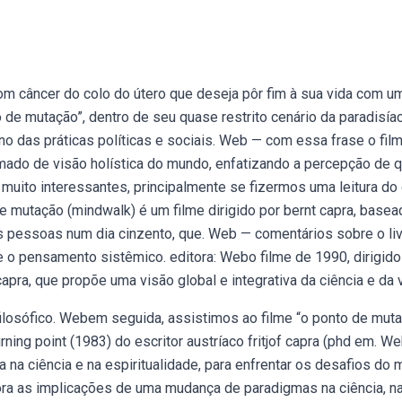
com câncer do colo do útero que deseja pôr fim à sua vida com u
 de mutação”, dentro de seu quase restrito cenário da paradisíac
rno das práticas políticas e sociais. Web — com essa frase o fil
mado de visão holística do mundo, enfatizando a percepção de 
 muito interessantes, principalmente se fizermos uma leitura do
e mutação (mindwalk) é um filme dirigido por bernt capra, basea
três pessoas num dia cinzento, que. Web — comentários sobre o li
o pensamento sistêmico. editora: Webo filme de 1990, dirigido
capra, que propõe uma visão global e integrativa da ciência e da v
losófico. Webem seguida, assistimos ao filme “o ponto de mut
urning point (1983) do escritor austríaco fritjof capra (phd em. 
 na ciência e na espiritualidade, para enfrentar os desafios do
lora as implicações de uma mudança de paradigmas na ciência, n