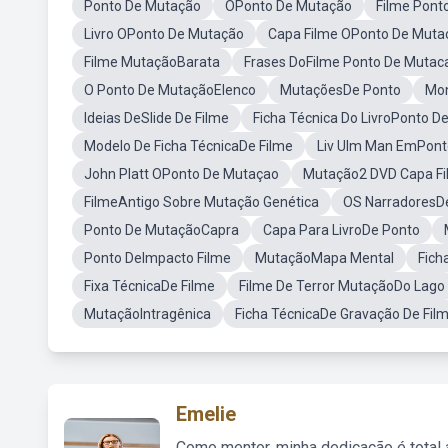
Ponto De Mutação
OPonto De Mutação
Filme Pont
Livro OPonto De Mutação
Capa Filme OPonto De Muta
Filme MutaçãoBarata
Frases DoFilme Ponto De Mutac
O Ponto De MutaçãoElenco
MutaçõesDe Ponto
Mon
Ideias DeSlide De Filme
Ficha Técnica Do LivroPonto D
Modelo De Ficha TécnicaDe Filme
Liv Ulm Man EmPont
John Platt OPonto De Mutaçao
Mutação2 DVD Capa F
FilmeAntigo Sobre Mutação Genética
OS NarradoresDe
Ponto De MutaçãoCapra
Capa Para LivroDe Ponto
Ponto DeImpacto Filme
MutaçãoMapa Mental
Fich
Fixa TécnicaDe Filme
Filme De Terror MutaçãoDo Lago
MutaçãoIntragênica
Ficha TécnicaDe Gravação De Fil
Emelie
Como mentor, minha dedicação é total