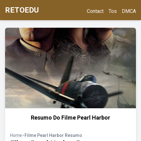
RETOEDU
Contact
Tos
DMCA
Resumo Do Filme Pearl Harbor
Home
>
Filme Pearl Harbor Resumo