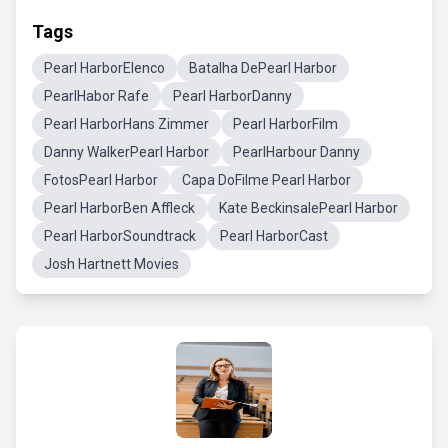
Tags
Pearl HarborElenco
Batalha DePearl Harbor
PearlHabor Rafe
Pearl HarborDanny
Pearl HarborHans Zimmer
Pearl HarborFilm
Danny WalkerPearl Harbor
PearlHarbour Danny
FotosPearl Harbor
Capa DoFilme Pearl Harbor
Pearl HarborBen Affleck
Kate BeckinsalePearl Harbor
Pearl HarborSoundtrack
Pearl HarborCast
Josh Hartnett Movies