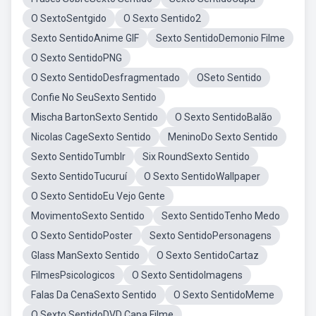
O SextoSentgido
O Sexto Sentido2
Sexto SentidoAnime GIF
Sexto SentidoDemonio Filme
O Sexto SentidoPNG
O Sexto SentidoDesfragmentado
OSeto Sentido
Confie No SeuSexto Sentido
Mischa BartonSexto Sentido
O Sexto SentidoBalão
Nicolas CageSexto Sentido
MeninoDo Sexto Sentido
Sexto SentidoTumblr
Six RoundSexto Sentido
Sexto SentidoTucuruí
O Sexto SentidoWallpaper
O Sexto SentidoEu Vejo Gente
MovimentoSexto Sentido
Sexto SentidoTenho Medo
O Sexto SentidoPoster
Sexto SentidoPersonagens
Glass ManSexto Sentido
O Sexto SentidoCartaz
FilmesPsicologicos
O Sexto SentidoImagens
Falas Da CenaSexto Sentido
O Sexto SentidoMeme
O Sexto SentidoDVD Capa Filme