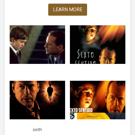
LEARN MORE
sixth