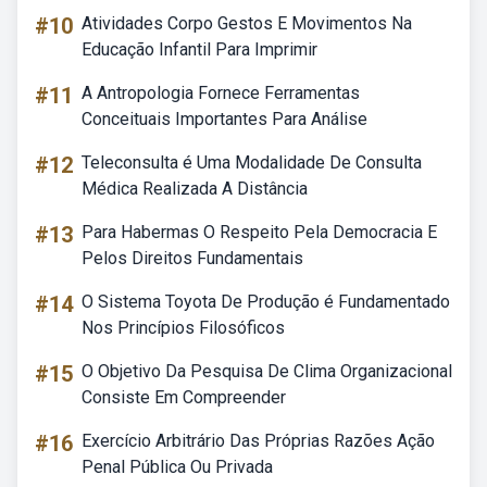
#10
Atividades Corpo Gestos E Movimentos Na
Educação Infantil Para Imprimir
#11
A Antropologia Fornece Ferramentas
Conceituais Importantes Para Análise
#12
Teleconsulta é Uma Modalidade De Consulta
Médica Realizada A Distância
#13
Para Habermas O Respeito Pela Democracia E
Pelos Direitos Fundamentais
#14
O Sistema Toyota De Produção é Fundamentado
Nos Princípios Filosóficos
#15
O Objetivo Da Pesquisa De Clima Organizacional
Consiste Em Compreender
#16
Exercício Arbitrário Das Próprias Razões Ação
Penal Pública Ou Privada