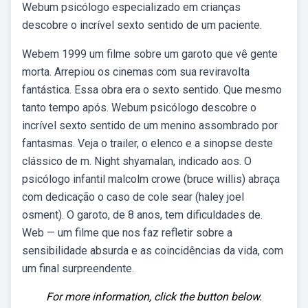
Webum psicólogo especializado em crianças
descobre o incrível sexto sentido de um paciente.
Webem 1999 um filme sobre um garoto que vê gente
morta. Arrepiou os cinemas com sua reviravolta
fantástica. Essa obra era o sexto sentido. Que mesmo
tanto tempo após. Webum psicólogo descobre o
incrível sexto sentido de um menino assombrado por
fantasmas. Veja o trailer, o elenco e a sinopse deste
clássico de m. Night shyamalan, indicado aos. O
psicólogo infantil malcolm crowe (bruce willis) abraça
com dedicação o caso de cole sear (haley joel
osment). O garoto, de 8 anos, tem dificuldades de.
Web — um filme que nos faz refletir sobre a
sensibilidade absurda e as coincidências da vida, com
um final surpreendente.
For more information, click the button below.