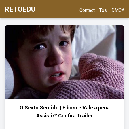
RETOEDU
Contact
Tos
DMCA
O Sexto Sentido | É bom e Vale a pena
Assistir? Confira Trailer