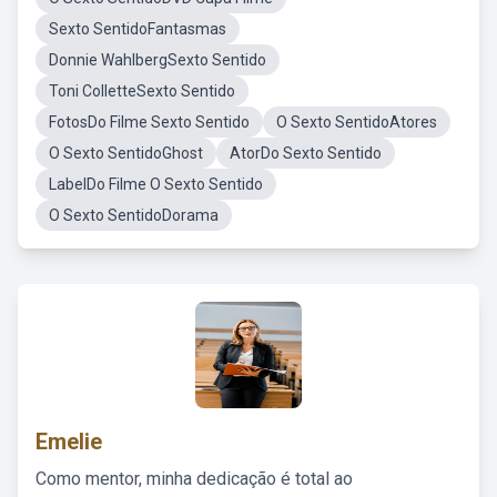
Sexto SentidoFantasmas
Donnie WahlbergSexto Sentido
Toni ColletteSexto Sentido
FotosDo Filme Sexto Sentido
O Sexto SentidoAtores
O Sexto SentidoGhost
AtorDo Sexto Sentido
LabelDo Filme O Sexto Sentido
O Sexto SentidoDorama
Emelie
Como mentor, minha dedicação é total ao