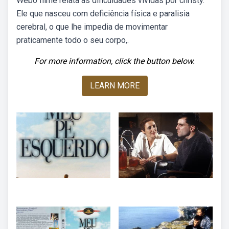
Webo filme relata as dificuldades vividas por christy.
Ele que nasceu com deficiência física e paralisia
cerebral, o que lhe impedia de movimentar
praticamente todo o seu corpo,.
For more information, click the button below.
LEARN MORE