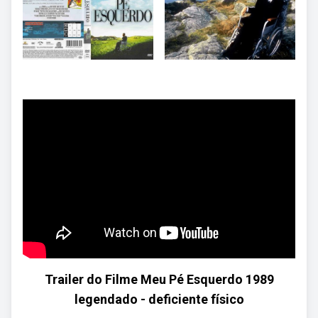
Trailer do Filme Meu Pé Esquerdo 1989
legendado - deficiente físico