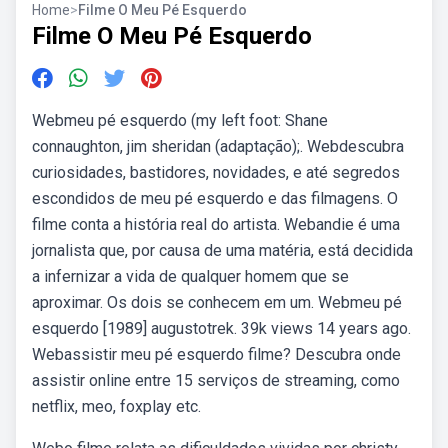
Home
>
Filme O Meu Pé Esquerdo
Filme O Meu Pé Esquerdo
Webmeu pé esquerdo (my left foot: Shane
connaughton, jim sheridan (adaptação);. Webdescubra
curiosidades, bastidores, novidades, e até segredos
escondidos de meu pé esquerdo e das filmagens. O
filme conta a história real do artista. Webandie é uma
jornalista que, por causa de uma matéria, está decidida
a infernizar a vida de qualquer homem que se
aproximar. Os dois se conhecem em um. Webmeu pé
esquerdo [1989] augustotrek. 39k views 14 years ago.
Webassistir meu pé esquerdo filme? Descubra onde
assistir online entre 15 serviços de streaming, como
netflix, meo, foxplay etc.