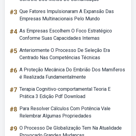
#3
Que Fatores Impulsionaram A Expansão Das
Empresas Multinacionais Pelo Mundo
#4
As Empresas Escolhem O Foco Estratégico
Conforme Suas Capacidades Internas
#5
Anteriormente O Processo De Seleção Era
Centrado Nas Competências Técnicas
#6
A Proteção Mecânica Do Embrião Dos Mamíferos
é Realizada Fundamentalmente
#7
Terapia Cognitivo-comportamental Teoria E
Prática 3 Edição Pdf Download
#8
Para Resolver Cálculos Com Potência Vale
Relembrar Algumas Propriedades
#9
O Processo De Globalização Tem Na Atualidade
Provocado Grandes Mudanças