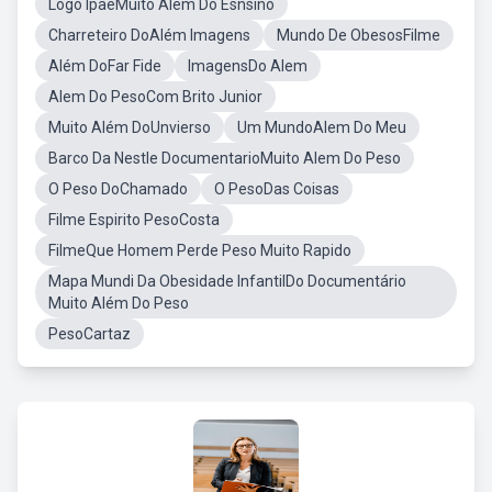
Logo IpaeMuito Alem Do Esnsino
Charreteiro DoAlém Imagens
Mundo De ObesosFilme
Além DoFar Fide
ImagensDo Alem
Alem Do PesoCom Brito Junior
Muito Além DoUnvierso
Um MundoAlem Do Meu
Barco Da Nestle DocumentarioMuito Alem Do Peso
O Peso DoChamado
O PesoDas Coisas
Filme Espirito PesoCosta
FilmeQue Homem Perde Peso Muito Rapido
Mapa Mundi Da Obesidade InfantilDo Documentário
Muito Além Do Peso
PesoCartaz