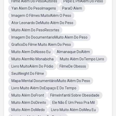
Filme Além Do PesoAutores
Pepe E PhAlem Do Peso
Yan Alem Do PesoImagens
ParaO Alem
Imagem O Filmes MuitoAlém O Peso
Ator Leonardo DeMuito Além Do Peso
Muito Além Do PesoRecortes
Imagem Do DocumentarioMuito Alem Do Peso
GraficoDo Filme Muito Alem Do Peso
Muito Alem DoNosso Eu
Almanaque DoAlém
Muito AlemNo Monabicha
Muito Além DoTempo Livro
Livro MuitoAlém Do Pódio
FilmeDe Obesos
SeuWeight Do Filme
Mapa Mental DocumentárioMuito Além Do Peso
Livro Muito Além DoEspaço E Do Tempo
Muito Além DoFront
FilmeInfantil Sobre Obesidade
Muito Além DoDireito
Ele Não É Um Peso Pra Mil
Muito Além DoMedo
Livro Muito Além DoMeu Eu