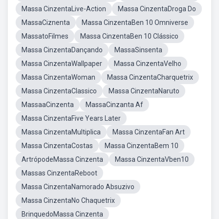
Massa CinzentaLive-Action
Massa CinzentaDroga Do
MassaCiznenta
Massa CinzentaBen 10 Omniverse
MassatoFilmes
Massa CinzentaBen 10 Clássico
Massa CinzentaDançando
MassaSinsenta
Massa CinzentaWallpaper
Massa CinzentaVelho
Massa CinzentaWoman
Massa CinzentaCharquetrix
Massa CinzentaClassico
Massa CinzentaNaruto
MassaaCinzenta
MassaCinzanta Af
Massa CinzentaFive Years Later
Massa CinzentaMultiplica
Massa CinzentaFan Art
Massa CinzentaCostas
Massa CinzentaBem 10
ArtrópodeMassa Cinzenta
Massa CinzentaVben10
Massas CinzentaReboot
Massa CinzentaNamorado Absuzivo
Massa CinzentaNo Chaquetrix
BrinquedoMassa Cinzenta