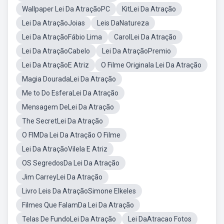
Wallpaper Lei Da AtraçãoPC
KitLei Da Atração
Lei Da AtraçãoJoias
Leis DaNatureza
Lei Da AtraçãoFábio Lima
CarolLei Da Atração
Lei Da AtraçãoCabelo
Lei Da AtraçãoPremio
Lei Da AtraçãoE Atriz
O Filme Originala Lei Da Atração
Magia DouradaLei Da Atração
Me to Do EsferaLei Da Atração
Mensagem DeLei Da Atração
The SecretLei Da Atração
O FIMDa Lei Da Atração O Filme
Lei Da AtraçãoVilela E Atriz
OS SegredosDa Lei Da Atração
Jim CarreyLei Da Atração
Livro Leis Da AtraçãoSimone Elkeles
Filmes Que FalamDa Lei Da Atração
Telas De FundoLei Da Atração
Lei DaAtracao Fotos