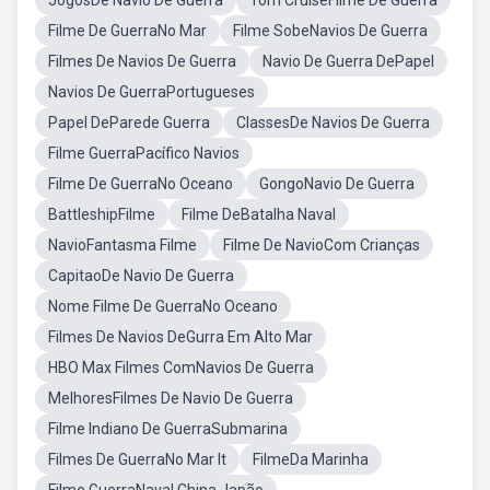
JogosDe Navio De Guerra
Tom CruiseFilme De Guerra
Filme De GuerraNo Mar
Filme SobeNavios De Guerra
Filmes De Navios De Guerra
Navio De Guerra DePapel
Navios De GuerraPortugueses
Papel DeParede Guerra
ClassesDe Navios De Guerra
Filme GuerraPacífico Navios
Filme De GuerraNo Oceano
GongoNavio De Guerra
BattleshipFilme
Filme DeBatalha Naval
NavioFantasma Filme
Filme De NavioCom Crianças
CapitaoDe Navio De Guerra
Nome Filme De GuerraNo Oceano
Filmes De Navios DeGurra Em Alto Mar
HBO Max Filmes ComNavios De Guerra
MelhoresFilmes De Navio De Guerra
Filme Indiano De GuerraSubmarina
Filmes De GuerraNo Mar It
FilmeDa Marinha