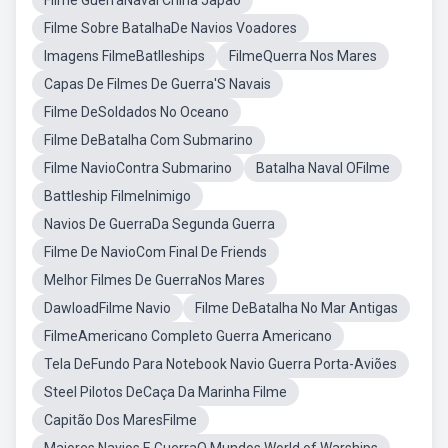
Filme GuerraNaval China Japão
Filme Sobre BatalhaDe Navios Voadores
Imagens FilmeBatlleships
FilmeQuerra Nos Mares
Capas De Filmes De Guerra'S Navais
Filme DeSoldados No Oceano
Filme DeBatalha Com Submarino
Filme NavioContra Submarino
Batalha Naval OFilme
Battleship FilmeInimigo
Navios De GuerraDa Segunda Guerra
Filme De NavioCom Final De Friends
Melhor Filmes De GuerraNos Mares
DawloadFilme Navio
Filme DeBatalha No Mar Antigas
FilmeAmericano Completo Guerra Americano
Tela DeFundo Para Notebook Navio Guerra Porta-Aviões
Steel Pilotos DeCaça Da Marinha Filme
Capitão Dos MaresFilme