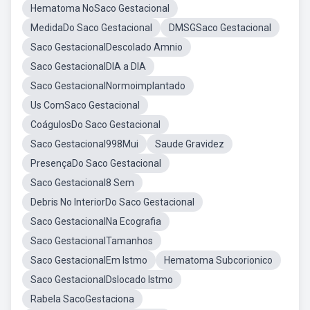
Hematoma NoSaco Gestacional
MedidaDo Saco Gestacional
DMSGSaco Gestacional
Saco GestacionalDescolado Amnio
Saco GestacionalDIA a DIA
Saco GestacionalNormoimplantado
Us ComSaco Gestacional
CoágulosDo Saco Gestacional
Saco Gestacional998Mui
Saude Gravidez
PresençaDo Saco Gestacional
Saco Gestacional8 Sem
Debris No InteriorDo Saco Gestacional
Saco GestacionalNa Ecografia
Saco GestacionalTamanhos
Saco GestacionalEm Istmo
Hematoma Subcorionico
Saco GestacionalDslocado Istmo
Rabela SacoGestaciona