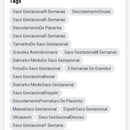
Tags
Saco Gestacional4 Semanas
DescolamentoOvular
Saco Gestacional6 Semanas
DescolamentoDe Placenta
Saco Gestacional5 Semanas
TamanhoDo Saco Gestacional
Gravidez Anembrionaria
Saco Gestacional8 Semanas
Diâmetro MédioDo Saco Gestacional
FotosDo Saco Gestacional
3 Semanas De Gravidez
Saco GestacionalInicial
Diametro MedioSaco Gestacional
Saco GestacionalDoppler
DescolamentoPrematuro De Placenta
MassaSaco Gestacional
EspelirSaco Gestacional
Ultrassom
Saco GestacionalDesceu
Saco Gestacional1 Semana