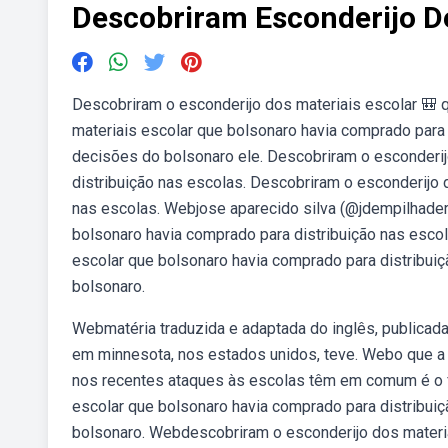
Descobriram Esconderijo De
Descobriram o esconderijo dos materiais escolar 🎒
materiais escolar que bolsonaro havia comprado par
decisões do bolsonaro ele. Descobriram o esconderij
distribuição nas escolas. Descobriram o esconderijo 
nas escolas. Webjose aparecido silva (@jdempilhader
bolsonaro havia comprado para distribuição nas esco
escolar que bolsonaro havia comprado para distribu
bolsonaro.
Webmatéria traduzida e adaptada do inglês, publicad
em minnesota, nos estados unidos, teve. Webo que a 
nos recentes ataques às escolas têm em comum é o f
escolar que bolsonaro havia comprado para distribu
bolsonaro. Webdescobriram o esconderijo dos materia