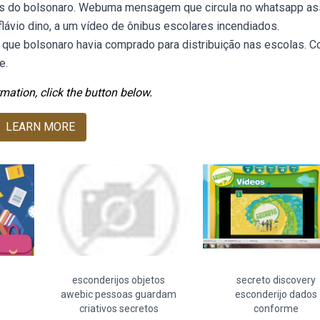
s do bolsonaro. Webuma mensagem que circula no whatsapp as
 flávio dino, a um vídeo de ônibus escolares incendiados.
 que bolsonaro havia comprado para distribuição nas escolas. 
e.
mation, click the button below.
LEARN MORE
esconderijos objetos
secreto discovery
awebic pessoas guardam
esconderijo dados
criativos secretos
conforme