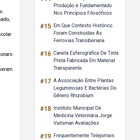
Produção é Fundamentado
um
Nos Princípios Filosóficos
sado,
#15
Em Que Contexto Histórico
Foram Construídas As
colar
Ferrovias Transiberiana
#16
Caneta Esferográfica De Tinta
sonaro
Preta Fabricada Em Material
Transparente
iveram
#17
A Associação Entre Plantas
Leguminosas E Bactérias Do
Gênero Rhizobium
#18
Instituto Municipal De
Medicina Veterinária Jorge
Vaitsman Avaliações
#19
Frequentemente Telejornais