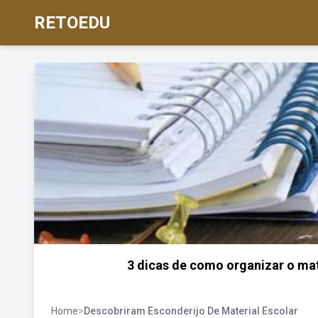
RETOEDU
3 dicas de como organizar o mat
Home
>
Descobriram Esconderijo De Material Escolar