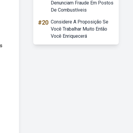
Denunciam Fraude Em Postos
De Combustíveis
#20
Considere A Proposição Se
Você Trabalhar Muito Então
Você Enriquecerá
os