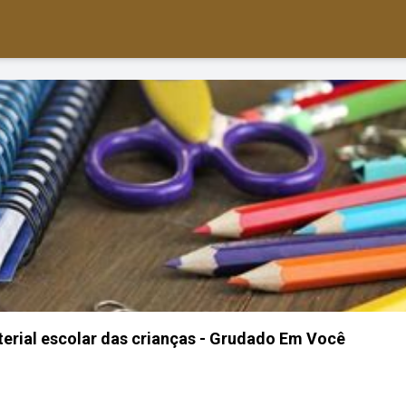
erial escolar das crianças - Grudado Em Você