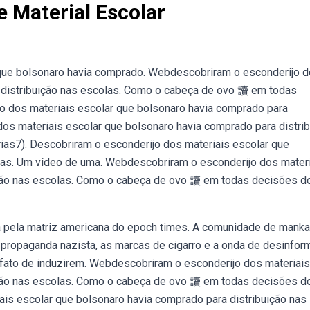
 Material Escolar
 que bolsonaro havia comprado. Webdescobriram o esconderijo 
a distribuição nas escolas. Como o cabeça de ovo 讀 em todas
o dos materiais escolar que bolsonaro havia comprado para
dos materiais escolar que bolsonaro havia comprado para distri
ias7). Descobriram o esconderijo dos materiais escolar que
las. Um vídeo de uma. Webdescobriram o esconderijo dos mater
ição nas escolas. Como o cabeça de ovo 讀 em todas decisões d
a pela matriz americana do epoch times. A comunidade de manka
propaganda nazista, as marcas de cigarro e a onda de desinfo
ato de induzirem. Webdescobriram o esconderijo dos materiais
ição nas escolas. Como o cabeça de ovo 讀 em todas decisões d
is escolar que bolsonaro havia comprado para distribuição nas