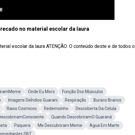
recado no material escolar da laura
terial escolar da laura ATENÇÃO: O conteúdo deste e de todos 
riramMeme
Onde Eu Moro
Função Dos Musculos
o
Imagens DeÍndios Guarani
Respiração
Buraco Branco
Raios Cosmicos
Redemoinho
Descoberta Da Celula
DescobriramConsciente
Quando DescobriramO Guaraná
neta
Paquera
Me Descubriram Meme
Agua Em Marte
omediantes SBT