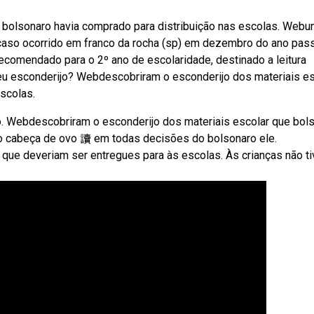
 bolsonaro havia comprado para distribuição nas escolas. Web
aso ocorrido em franco da rocha (sp) em dezembro do ano pas
 recomendado para o 2º ano de escolaridade, destinado a leitura
eu esconderijo? Webdescobriram o esconderijo dos materiais es
scolas.
o. Webdescobriram o esconderijo dos materiais escolar que bol
 o cabeça de ovo 讀 em todas decisões do bolsonaro ele.
que deveriam ser entregues para às escolas. Às crianças não t