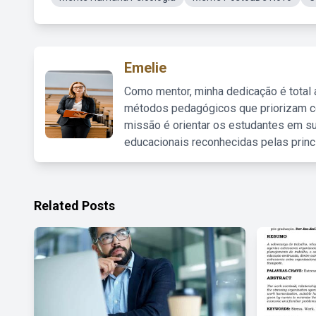
Emelie
Como mentor, minha dedicação é total
métodos pedagógicos que priorizam co
missão é orientar os estudantes em su
educacionais reconhecidas pelas princ
Related Posts