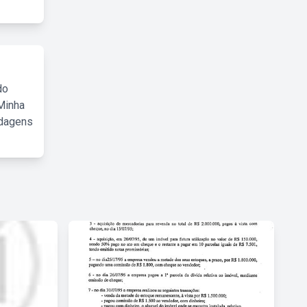
do
Minha
rdagens