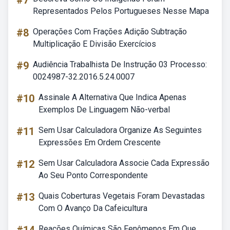
#7
Representados Pelos Portugueses Nesse Mapa
#8
Operações Com Frações Adição Subtração
Multiplicação E Divisão Exercícios
#9
Audiência Trabalhista De Instrução 03 Processo:
0024987-32.2016.5.24.0007
#10
Assinale A Alternativa Que Indica Apenas
Exemplos De Linguagem Não-verbal
#11
Sem Usar Calculadora Organize As Seguintes
Expressões Em Ordem Crescente
#12
Sem Usar Calculadora Associe Cada Expressão
Ao Seu Ponto Correspondente
#13
Quais Coberturas Vegetais Foram Devastadas
Com O Avanço Da Cafeicultura
Reações Químicas São Fenômenos Em Que