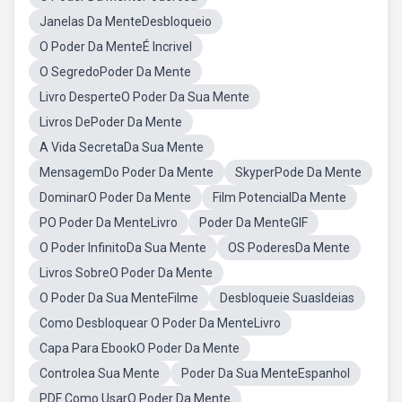
Janelas Da MenteDesbloqueio
O Poder Da MenteÉ Incrivel
O SegredoPoder Da Mente
Livro DesperteO Poder Da Sua Mente
Livros DePoder Da Mente
A Vida SecretaDa Sua Mente
MensagemDo Poder Da Mente
SkyperPode Da Mente
DominarO Poder Da Mente
Film PotencialDa Mente
PO Poder Da MenteLivro
Poder Da MenteGIF
O Poder InfinitoDa Sua Mente
OS PoderesDa Mente
Livros SobreO Poder Da Mente
O Poder Da Sua MenteFilme
Desbloqueie SuasIdeias
Como Desbloquear O Poder Da MenteLivro
Capa Para EbookO Poder Da Mente
Controlea Sua Mente
Poder Da Sua MenteEspanhol
PDF Como UsarO Poder Da Mente