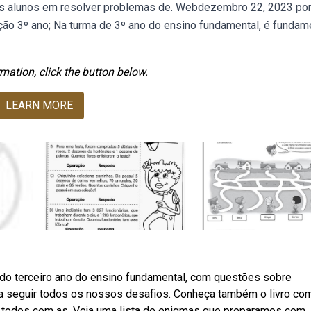
dos alunos em resolver problemas de. Webdezembro 22, 2023 po
ção 3º ano; Na turma de 3º ano do ensino fundamental, é fundam
mation, click the button below.
LEARN MORE
do terceiro ano do ensino fundamental, com questões sobre
 a seguir todos os nossos desafios. Conheça também o livro co
, todos com as. Veja uma lista de enigmas que preparamos com.