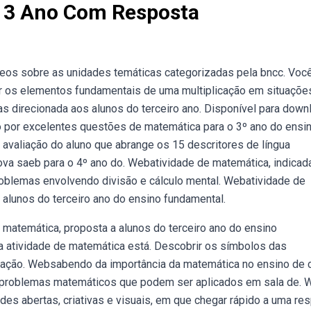
a 3 Ano Com Resposta
vídeos sobre as unidades temáticas categorizadas pela bncc. Voc
cer os elementos fundamentais de uma multiplicação em situaçõe
 direcionada aos alunos do terceiro ano. Disponível para down
o por excelentes questões de matemática para o 3º ano do ensi
 avaliação do aluno que abrange os 15 descritores de língua
ova saeb para o 4º ano do. Webatividade de matemática, indicad
roblemas envolvendo divisão e cálculo mental. Webatividade de
alunos do terceiro ano do ensino fundamental.
 matemática, proposta a alunos do terceiro ano do ensino
a atividade de matemática está. Descobrir os símbolos das
cação. Websabendo da importância da matemática no ensino de 
 problemas matemáticos que podem ser aplicados em sala de. 
s abertas, criativas e visuais, em que chegar rápido a uma re