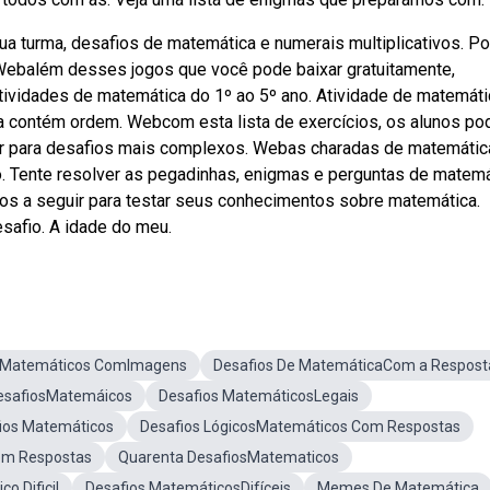
ua turma, desafios de matemática e numerais multiplicativos. P
 Webalém desses jogos que você pode baixar gratuitamente,
tividades de matemática do 1º ao 5º ano. Atividade de matemáti
la contém ordem. Webcom esta lista de exercícios, os alunos po
ar para desafios mais complexos. Webas charadas de matemátic
o. Tente resolver as pegadinhas, enigmas e perguntas de matemá
os a seguir para testar seus conhecimentos sobre matemática.
safio. A idade do meu.
s Matemáticos ComImagens
Desafios De MatemáticaCom a Respost
esafiosMatemáicos
Desafios MatemáticosLegais
ios Matemáticos
Desafios LógicosMatemáticos Com Respostas
om Respostas
Quarenta DesafiosMatematicos
o Dificil
Desafios MatemáticosDifíceis
Memes De Matemática