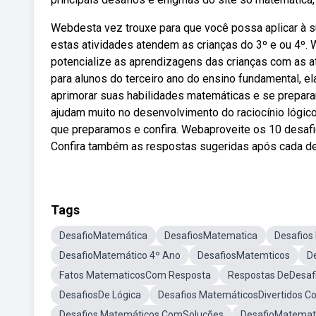
Webdesta vez trouxe para que você possa aplicar à s
estas atividades atendem as crianças do 3º e ou 4º.
potencialize as aprendizagens das crianças com as a
para alunos do terceiro ano do ensino fundamental, e
aprimorar suas habilidades matemáticas e se prepar
ajudam muito no desenvolvimento do raciocínio lógic
que preparamos e confira. Webaproveite os 10 desafi
Confira também as respostas sugeridas após cada de
Tags
DesafioMatemática
DesafiosMatematica
Desafio
DesafioMatemático 4º Ano
DesafiosMatemticos
D
Fatos MatematicosCom Resposta
Respostas DeDesaf
DesafiosDe Lógica
Desafios MatemáticosDivertidos C
Desafios Matemáticos ComSoluções
DesafioMatematic