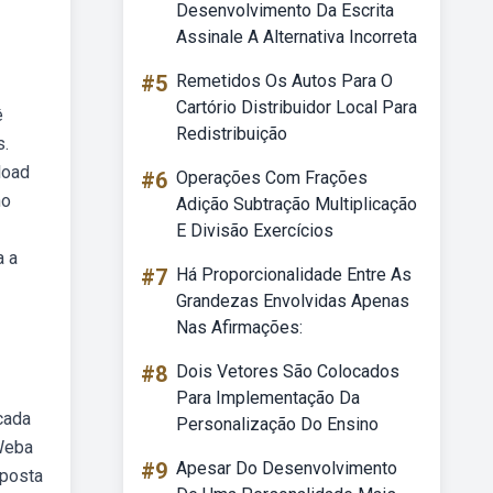
Desenvolvimento Da Escrita
Assinale A Alternativa Incorreta
#5
Remetidos Os Autos Para O
Cartório Distribuidor Local Para
ê
Redistribuição
s.
load
#6
Operações Com Frações
no
Adição Subtração Multiplicação
E Divisão Exercícios
a a
#7
Há Proporcionalidade Entre As
Grandezas Envolvidas Apenas
Nas Afirmações:
#8
Dois Vetores São Colocados
Para Implementação Da
cada
Personalização Do Ensino
Weba
#9
Apesar Do Desenvolvimento
sposta