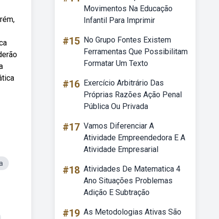
Movimentos Na Educação
orém,
Infantil Para Imprimir
#15
No Grupo Fontes Existem
ca
Ferramentas Que Possibilitam
derão
Formatar Um Texto
a
tica
#16
Exercício Arbitrário Das
Próprias Razões Ação Penal
Pública Ou Privada
#17
Vamos Diferenciar A
Atividade Empreendedora E A
Atividade Empresarial
a
#18
Atividades De Matematica 4
Ano Situações Problemas
Adição E Subtração
#19
As Metodologias Ativas São