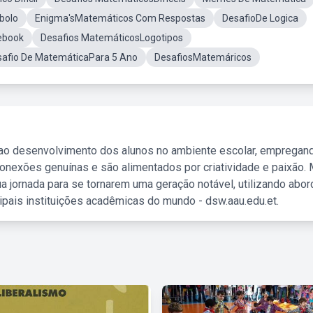
bolo
Enigma'sMatemáticos Com Respostas
DesafioDe Logica
ebook
Desafios MatemáticosLogotipos
safio De MatemáticaPara 5 Ano
DesafiosMatemáricos
 ao desenvolvimento dos alunos no ambiente escolar, empregan
nexões genuínas e são alimentados por criatividade e paixão. 
a jornada para se tornarem uma geração notável, utilizando abo
ipais instituições acadêmicas do mundo - dsw.aau.edu.et.