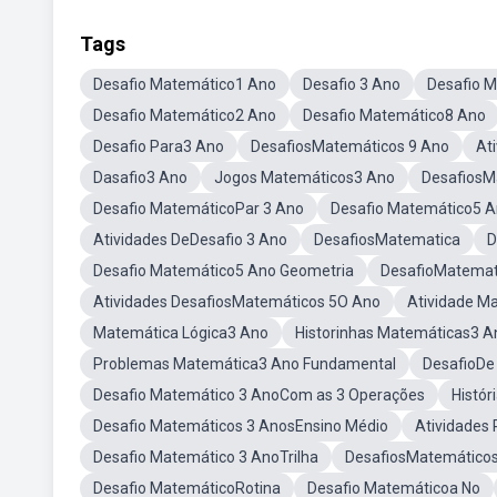
Tags
Desafio Matemático1 Ano
Desafio 3 Ano
Desafio 
Desafio Matemático2 Ano
Desafio Matemático8 Ano
Desafio Para3 Ano
DesafiosMatemáticos 9 Ano
At
Dasafio3 Ano
Jogos Matemáticos3 Ano
DesafiosM
Desafio MatemáticoPar 3 Ano
Desafio Matemático5 
Atividades DeDesafio 3 Ano
DesafiosMatematica
D
Desafio Matemático5 Ano Geometria
DesafioMatemat
Atividades DesafiosMatemáticos 5O Ano
Atividade M
Matemática Lógica3 Ano
Historinhas Matemáticas3 A
Problemas Matemática3 Ano Fundamental
DesafioDe
Desafio Matemático 3 AnoCom as 3 Operações
Histó
Desafio Matemáticos 3 AnosEnsino Médio
Atividades 
Desafio Matemático 3 AnoTrilha
DesafiosMatemáticos
Desafio MatemáticoRotina
Desafio Matemáticoa No