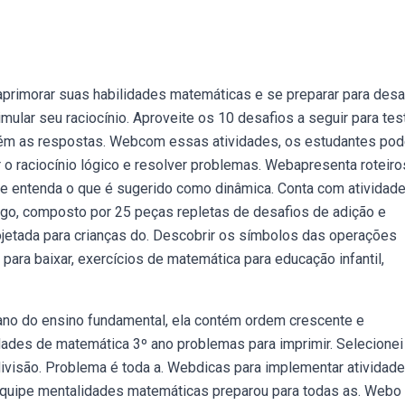
aprimorar suas habilidades matemáticas e se preparar para desa
lar seu raciocínio. Aproveite os 10 desafios a seguir para tes
ém as respostas. Webcom essas atividades, os estudantes pod
o raciocínio lógico e resolver problemas. Webapresenta roteiro
o e entenda o que é sugerido como dinâmica. Conta com atividad
jogo, composto por 25 peças repletas de desafios de adição e
ojetada para crianças do. Descobrir os símbolos das operações
ra baixar, exercícios de matemática para educação infantil,
ano do ensino fundamental, ela contém ordem crescente e
ades de matemática 3º ano problemas para imprimir. Selecionei
ivisão. Problema é toda a. Webdicas para implementar atividad
 equipe mentalidades matemáticas preparou para todas as. Webo