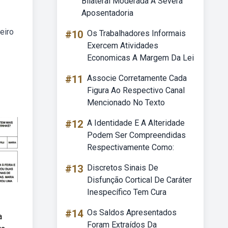
Bilateral Moderada A Severa
Aposentadoria
eiro
#10
Os Trabalhadores Informais
Exercem Atividades
Economicas A Margem Da Lei
#11
Associe Corretamente Cada
Figura Ao Respectivo Canal
Mencionado No Texto
#12
A Identidade E A Alteridade
Podem Ser Compreendidas
Respectivamente Como:
#13
Discretos Sinais De
Disfunção Cortical De Caráter
Inespecífico Tem Cura
#14
Os Saldos Apresentados
a
Foram Extraídos Da