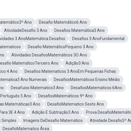
Matemático3º Ano
Desafio Matemático6 Ano
AtividadeDesafio 3 Ano
Desafios Matemática3 Ano
ividades 3 AnoMatemática Desafios
Desafios 3 AnoFundamental
atematicos
Desafio MatemáticoPequeno 3 Ano
Ano
Atividades DesafiosMatemáticos 3O Ano
esafio MatemáticoTerceiro Ano
Adição3 Ano
ico 4 Ano
Desafios Matematicos 3 AnoEm Pequenas Fichas
atematica3 Ano Numerais
DesafiosMatemáticos Ensino Médio
no
Desafuios Matematico3 Ano
DesafiosMatematicos 6Ano
 Português 5 Ano
DesafiosMatemáticos 9º Ano
rias Matemáticas3 Ano
DesafioMatematico Sexto Ano
Para 3E 4 Ano
Adição E Subtração3 Ano
Prova DesafioMatemáti
 Simples
Imagens DeDesafio Matemático
Atividade Desafio5º 
DesafioMatematico Área