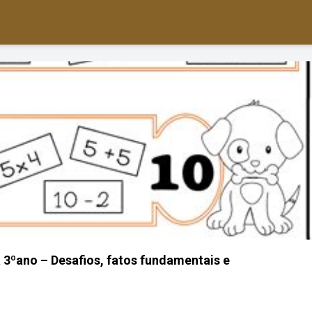
3ºano – Desafios, fatos fundamentais e