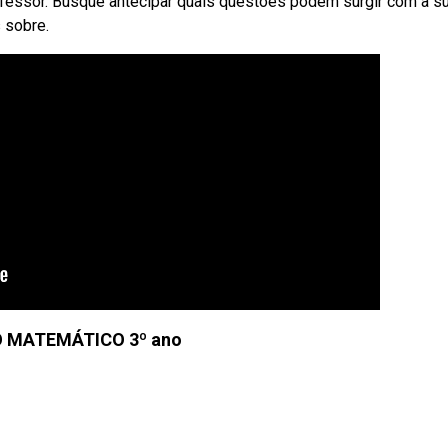
rofessor. Busque antecipar quais questões podem surgir com a s
 sobre.
O MATEMÁTICO 3º ano