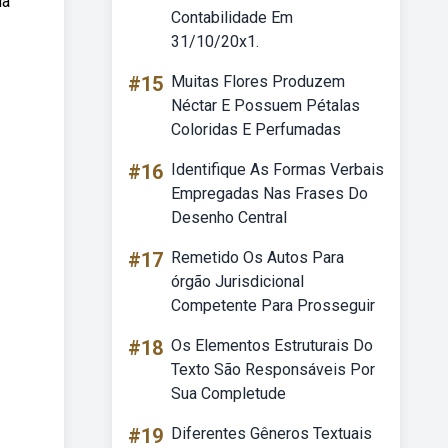
ua
Contabilidade Em
31/10/20x1.
#15
Muitas Flores Produzem
Néctar E Possuem Pétalas
Coloridas E Perfumadas
#16
Identifique As Formas Verbais
Empregadas Nas Frases Do
Desenho Central
#17
Remetido Os Autos Para
órgão Jurisdicional
Competente Para Prosseguir
#18
Os Elementos Estruturais Do
Texto São Responsáveis Por
Sua Completude
#19
Diferentes Gêneros Textuais