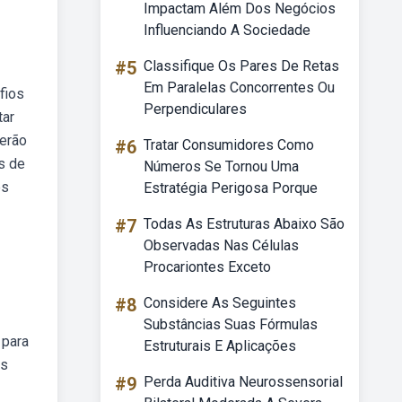
Impactam Além Dos Negócios
Influenciando A Sociedade
#5
Classifique Os Pares De Retas
Em Paralelas Concorrentes Ou
fios
Perpendiculares
tar
erão
#6
Tratar Consumidores Como
s de
Números Se Tornou Uma
es
Estratégia Perigosa Porque
#7
Todas As Estruturas Abaixo São
Observadas Nas Células
Procariontes Exceto
#8
Considere As Seguintes
Substâncias Suas Fórmulas
 para
Estruturais E Aplicações
es
#9
Perda Auditiva Neurossensorial