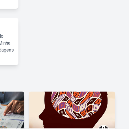
do
Minha
rdagens