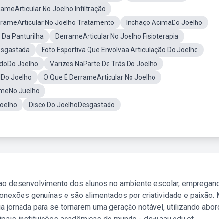
ameArticular No Joelho Infiltração
rameArticular No Joelho Tratamento
Inchaço AcimaDo Joelho
 Da Panturilha
DerrameArticular No Joelho Fisioterapia
esgastada
Foto Esportiva Que Envolvaa Articulação Do Joelho
adoDo Joelho
Varizes NaParte De Trás Do Joelho
lDo Joelho
O Que É DerrameArticular No Joelho
ameNo Juelho
Joelho
Disco Do JoelhoDesgastado
 ao desenvolvimento dos alunos no ambiente escolar, empregan
nexões genuínas e são alimentados por criatividade e paixão. 
a jornada para se tornarem uma geração notável, utilizando abo
ipais instituições acadêmicas do mundo - dsw.aau.edu.et.