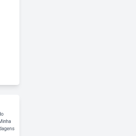
do
Minha
rdagens