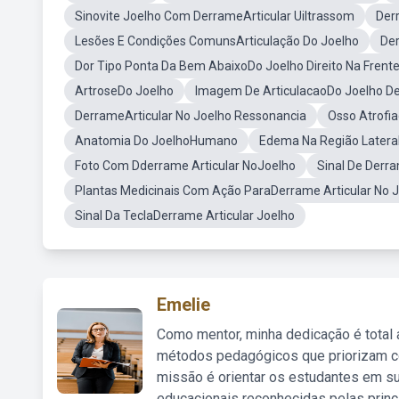
Sinovite Joelho Com DerrameArticular Uiltrassom
Derr
Lesões E Condições ComunsArticulação Do Joelho
Der
Dor Tipo Ponta Da Bem AbaixoDo Joelho Direito Na Frente
ArtroseDo Joelho
Imagem De ArticulacaoDo Joelho D
DerrameArticular No Joelho Ressonancia
Osso Atrofi
Anatomia Do JoelhoHumano
Edema Na Região Latera
Foto Com Dderrame Articular NoJoelho
Sinal De Derr
Plantas Medicinais Com Ação ParaDerrame Articular No 
Sinal Da TeclaDerrame Articular Joelho
Emelie
Como mentor, minha dedicação é total
métodos pedagógicos que priorizam co
missão é orientar os estudantes em su
educacionais reconhecidas pelas princ