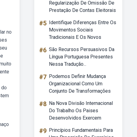
Regularização De Omissão De
Prestação De Contas Eleitorais
#5
Identifique Diferenças Entre Os
Movimentos Sociais
lar no
Tradicionais E Os Novos
sses
 seu
#6
São Recursos Persuasivos Da
me
Língua Portuguesa Presentes
 muito
Nessa Tradução...
iente
#7
Podemos Definir Mudança
Organizacional Como Um
o do
Conjunto De Transformações
istem
#8
Na Nova Divisão Internacional
Do Trabalho Os Paises
Desenvolvidos Exercem
chaço
#9
Princípios Fundamentais Para