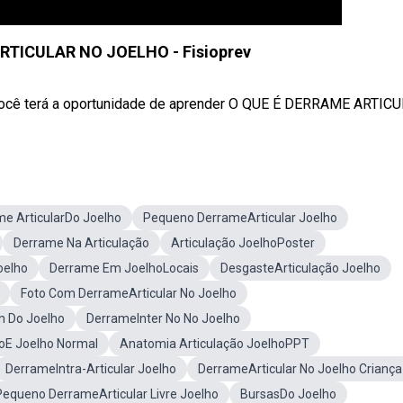
RTICULAR NO JOELHO - Fisioprev
você terá a oportunidade de aprender O QUE É DERRAME ARTICUL
e ArticularDo Joelho
Pequeno DerrameArticular Joelho
Derrame Na Articulação
Articulação JoelhoPoster
oelho
Derrame Em JoelhoLocais
DesgasteArticulação Joelho
Foto Com DerrameArticular No Joelho
m Do Joelho
DerrameInter No No Joelho
oE Joelho Normal
Anatomia Articulação JoelhoPPT
DerrameIntra-Articular Joelho
DerrameArticular No Joelho Criança
Pequeno DerrameArticular Livre Joelho
BursasDo Joelho