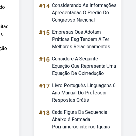
#14
Considerando As Informações
 do
Apresentadas O Prédio Do
Congresso Nacional
itas
#15
Empresas Que Adotam
ro
Práticas Esg Tendem A Ter
Melhores Relacionamentos
ação
#16
Considere A Seguinte
Equação Que Representa Uma
Equação De Oxirredução
#17
Livro Português Linguagens 6
Ano Manual Do Professor
Respostas Grátis
#18
Cada Figura Da Sequencia
Abaixo é Formada
Por.numeros.inteiros Iguais