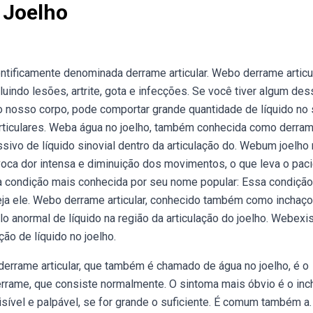
 Joelho
ntificamente denominada derrame articular. Webo derrame articu
luindo lesões, artrite, gota e infecções. Se você tiver algum de
 do nosso corpo, pode comportar grande quantidade de líquido no
 articulares. Weba água no joelho, também conhecida como derra
sivo de líquido sinovial dentro da articulação do. Webum joelho
voca dor intensa e diminuição dos movimentos, o que leva o pac
ma condição mais conhecida por seu nome popular: Essa condição
seja ele. Webo derrame articular, conhecido também como inchaç
ulo anormal de líquido na região da articulação do joelho. Webex
ão de líquido no joelho.
rrame articular, que também é chamado de água no joelho, é o
derrame, que consiste normalmente. O sintoma mais óbvio é o in
sível e palpável, se for grande o suficiente. É comum também a.