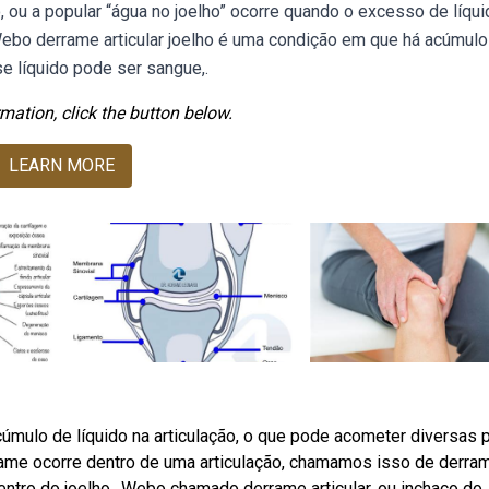
, ou a popular “água no joelho” ocorre quando o excesso de líqu
 Webo derrame articular joelho é uma condição em que há acúmulo
se líquido pode ser sangue,.
mation, click the button below.
LEARN MORE
úmulo de líquido na articulação, o que pode acometer diversas 
rame ocorre dentro de uma articulação, chamamos isso de derra
ntro do joelho,. Webo chamado derrame articular, ou inchaço do