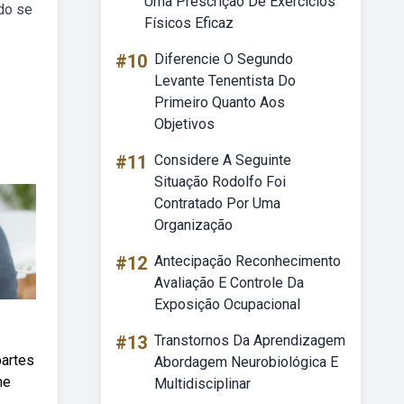
Uma Prescrição De Exercícios
ido se
Físicos Eficaz
#10
Diferencie O Segundo
Levante Tenentista Do
Primeiro Quanto Aos
Objetivos
#11
Considere A Seguinte
Situação Rodolfo Foi
Contratado Por Uma
Organização
#12
Antecipação Reconhecimento
Avaliação E Controle Da
Exposição Ocupacional
#13
Transtornos Da Aprendizagem
partes
Abordagem Neurobiológica E
me
Multidisciplinar