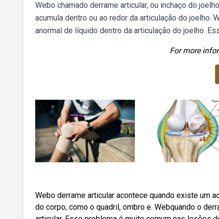
Webo chamado derrame articular, ou inchaço do joelho
acumula dentro ou ao redor da articulação do joelho.
anormal de líquido dentro da articulação do joelho. Es
For more infor
Webo derrame articular acontece quando existe um ac
do corpo, como o quadril, ombro e. Webquando o der
articular. Esse problema é muito comum nas lesões de