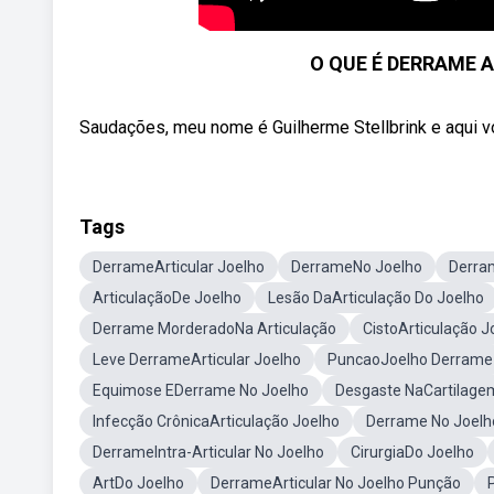
O QUE É DERRAME A
Saudações, meu nome é Guilherme Stellbrink e aqui 
Tags
DerrameArticular Joelho
DerrameNo Joelho
Derram
ArticulaçãoDe Joelho
Lesão DaArticulação Do Joelho
Derrame MorderadoNa Articulação
CistoArticulação J
Leve DerrameArticular Joelho
PuncaoJoelho Derrame
Equimose EDerrame No Joelho
Desgaste NaCartilage
Infecção CrônicaArticulação Joelho
Derrame No Joelh
DerrameIntra-Articular No Joelho
CirurgiaDo Joelho
ArtDo Joelho
DerrameArticular No Joelho Punção