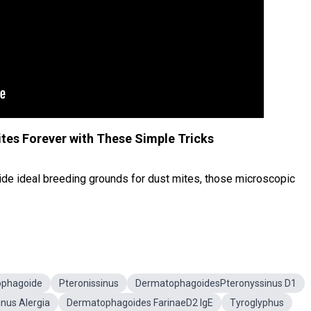
tes Forever with These Simple Tricks
ide ideal breeding grounds for dust mites, those microscopic
phagoide
Pteronissinus
DermatophagoidesPteronyssinus D1
nus Alergia
Dermatophagoides FarinaeD2 IgE
Tyroglyphus