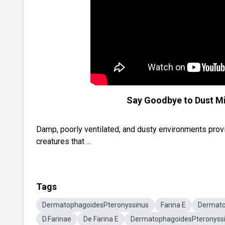
Say Goodbye to Dust Mi
Damp, poorly ventilated, and dusty environments prov
creatures that ...
Tags
DermatophagoidesPteronyssinus
Farina E
Dermato
D.Farinae
De Farina E
DermatophagoidesPteronyssi