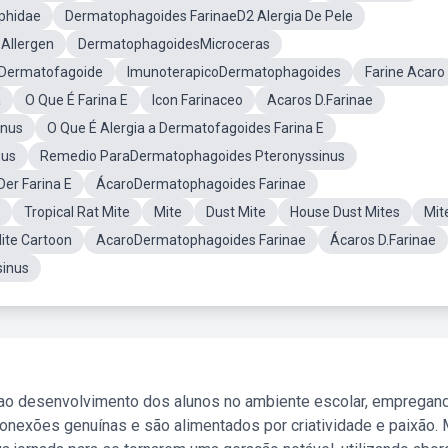
phidae
Dermatophagoides FarinaeD2 Alergia De Pele
 Allergen
DermatophagoidesMicroceras
Dermatofagoide
ImunoterapicoDermatophagoides
Farine Acaro
a
O Que É Farina E
Icon Farinaceo
Acaros D.Farinae
inus
O Que É Alergia a Dermatofagoides Farina E
nus
Remedio ParaDermatophagoides Pteronyssinus
Der Farina E
ÁcaroDermatophagoides Farinae
Tropical Rat Mite
Mite
Dust Mite
House Dust Mites
Mit
ite Cartoon
AcaroDermatophagoides Farinae
Ácaros D.Farinae
sinus
 ao desenvolvimento dos alunos no ambiente escolar, empregan
nexões genuínas e são alimentados por criatividade e paixão. 