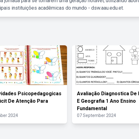
a jornada para se tornarem uma geração notável, utilizando abo
ipais instituições acadêmicas do mundo - dsw.aau.edu.et.
vidades Psicopedagogicas
Avaliação Diagnostica De 
icit De Atenção Para
E Geografia 1 Ano Ensino
Fundamental
ber 2024
07 September 2024