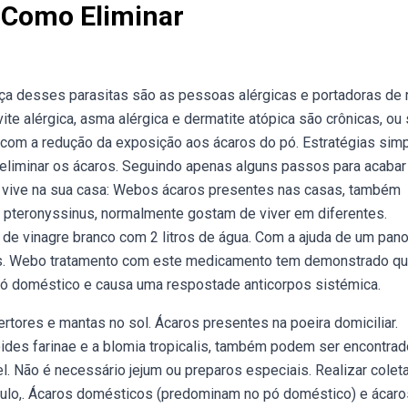
 Como Eliminar
ça desses parasitas são as pessoas alérgicas e portadoras de r
te alérgica, asma alérgica e dermatite atópica são crônicas, ou 
com a redução da exposição aos ácaros do pó. Estratégias simp
eliminar os ácaros. Seguindo apenas alguns passos para acaba
e vive na sua casa: Webos ácaros presentes nas casas, também
pteronyssinus, normalmente gostam de viver em diferentes.
de vinagre branco com 2 litros de água. Com a ajuda de um pano
ais. Webo tratamento com este medicamento tem demonstrado q
ó doméstico e causa uma respostade anticorpos sistémica.
ores e mantas no sol. Ácaros presentes na poeira domiciliar.
des farinae e a blomia tropicalis, também podem ser encontra
. Não é necessário jejum ou preparos especiais. Realizar colet
gulo,. Ácaros domésticos (predominam no pó doméstico) e ácaro