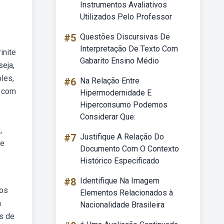
Instrumentos Avaliativos
Utilizados Pelo Professor
#5
Questões Discursivas De
Interpretação De Texto Com
inite
Gabarito Ensino Médio
seja,
les,
#6
Na Relação Entre
r com
Hipermodernidade E
Hiperconsumo Podemos
Considerar Que:
,
#7
Justifique A Relação Do
ue
Documento Com O Contexto
Histórico Especificado
#8
Identifique Na Imagem
dos
Elementos Relacionados à
a
Nacionalidade Brasileira
s de