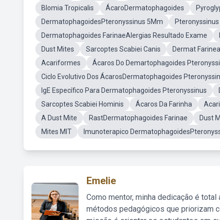
Blomia Tropicalis
ÁcaroDermatophagoides
Pyrogly
DermatophagoidesPteronyssinus 5Mm
Pteronyssinus
Dermatophagoides FarinaeAlergias Resultado Exame
Dust Mites
Sarcoptes Scabiei Canis
Dermat Farine
Acariformes
Ácaros Do Demartophagoides Pteronyss
Ciclo Evolutivo Dos ÁcarosDermatophagoides Pteronyssi
IgE Específico Para Dermatophagoides Pteronyssinus
Sarcoptes Scabiei Hominis
Ácaros Da Farinha
Acari
A Dust Mite
RastDermatophagoides Farinae
Dust M
Mites MIT
Imunoterapico DermatophagoidesPteronys
Emelie
Como mentor, minha dedicação é total
métodos pedagógicos que priorizam co