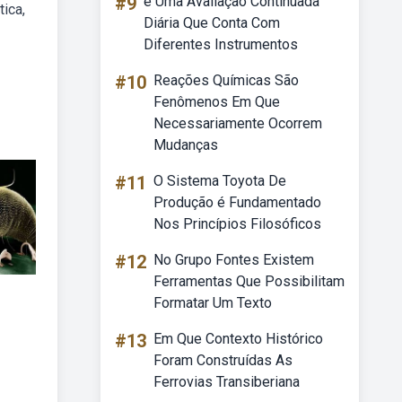
#9
é Uma Avaliação Continuada
ica,
Diária Que Conta Com
Diferentes Instrumentos
#10
Reações Químicas São
Fenômenos Em Que
Necessariamente Ocorrem
Mudanças
#11
O Sistema Toyota De
Produção é Fundamentado
Nos Princípios Filosóficos
#12
No Grupo Fontes Existem
Ferramentas Que Possibilitam
Formatar Um Texto
#13
Em Que Contexto Histórico
Foram Construídas As
Ferrovias Transiberiana