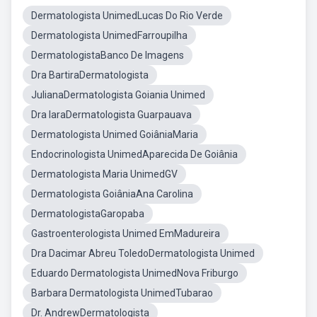
Dermatologista UnimedLucas Do Rio Verde
Dermatologista UnimedFarroupilha
DermatologistaBanco De Imagens
Dra BartiraDermatologista
JulianaDermatologista Goiania Unimed
Dra IaraDermatologista Guarpauava
Dermatologista Unimed GoiâniaMaria
Endocrinologista UnimedAparecida De Goiânia
Dermatologista Maria UnimedGV
Dermatologista GoiâniaAna Carolina
DermatologistaGaropaba
Gastroenterologista Unimed EmMadureira
Dra Dacimar Abreu ToledoDermatologista Unimed
Eduardo Dermatologista UnimedNova Friburgo
Barbara Dermatologista UnimedTubarao
Dr. AndrewDermatologista