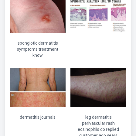
spongiotic dermatitis
symptoms treatment
know
dermatitis journals
leg dermatitis
perivascular rash
eosinophils do replied
customer ago years