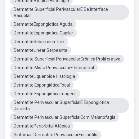
DermatiteAtópica Histologia
Dermatite Superficial PerivascularE De Interface
Vacuolar
DermatiteEspongiotica Aguda
DermatiteEspongiotica Capilar
DermatiteSeborreica Torx
DermatiteLinear Serpeante
Dermatite Superficial PerivascularCrônica Proliferativa
Dermatite Mista PerivascularE Intersticial
DermatiteLiquenoide Histologia
Dermatite EspongióticaFocal
Dermatite EspongióticaImagens
Dermatite Perivascular SuperficialE Espongiotica
Discreta
Dermatite Perivascular SuperficialCom Melanofagia
DermatitePeriorbital Atópica
Sintomas Dermatite PerivascularEosinófilo