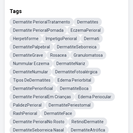
Tags
Dermatite PerioralTratamento
Dermatites
Dermatite PerioralPomada
EczemaPerioral
Herpetiforme
ImpetigoPerioral
Dermati
DermatitePalpebral
DermatiteSeborreica
DermatiteGrave
Rosacea
Granulomatosa
Nummular Eczema
DermatiteNariz
DermatiteNumular
DermatiteFotoalérgica
Tipos DeDermatites
Edema Periorbital
DermatitePeriorificial
DermatiteBoca
Dermatite PerioralEm Crianças
Edema Periocular
PalidezPerioral
DermatitePeriestomal
RashPerioral
DermatiteFace
Dermatite PerioralNo Rosto
RetinolDermatite
DermatiteSeborreica Nasal
DermatiteAtrófica