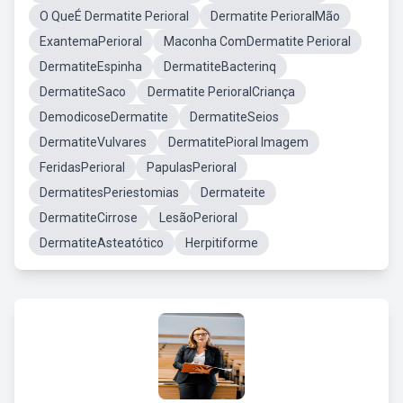
O QueÉ Dermatite Perioral
Dermatite PerioralMão
ExantemaPerioral
Maconha ComDermatite Perioral
DermatiteEspinha
DermatiteBacterinq
DermatiteSaco
Dermatite PerioralCriança
DemodicoseDermatite
DermatiteSeios
DermatiteVulvares
DermatitePioral Imagem
FeridasPerioral
PapulasPerioral
DermatitesPeriestomias
Dermateite
DermatiteCirrose
LesãoPerioral
DermatiteAsteatótico
Herpitiforme