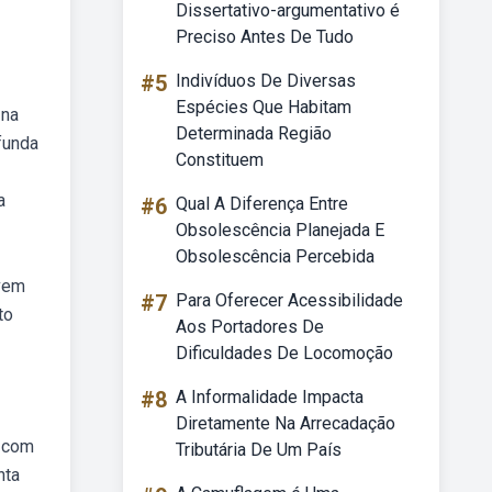
Dissertativo-argumentativo é
Preciso Antes De Tudo
#5
Indivíduos De Diversas
Espécies Que Habitam
 na
Determinada Região
funda
Constituem
a
#6
Qual A Diferença Entre
Obsolescência Planejada E
Obsolescência Percebida
evem
#7
Para Oferecer Acessibilidade
to
Aos Portadores De
Dificuldades De Locomoção
#8
A Informalidade Impacta
Diretamente Na Arrecadação
e com
Tributária De Um País
nta