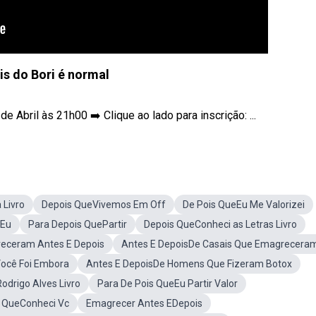
is do Bori é normal
de Abril às 21h00 ➡️ Clique ao lado para inscrição: ...
 Livro
Depois QueVivemos Em Off
De Pois QueEu Me Valorizei
 Eu
Para Depois QuePartir
Depois QueConheci as Letras Livro
eceram Antes E Depois
Antes E DepoisDe Casais Que Emagrecera
Você Foi Embora
Antes E DepoisDe Homens Que Fizeram Botox
odrigo Alves Livro
Para De Pois QueEu Partir Valor
 QueConheci Vc
Emagrecer Antes EDepois