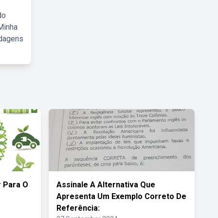
do
Minha
rdagens
 Para O
Assinale A Alternativa Que
s
Apresenta Um Exemplo Correto De
Referência: