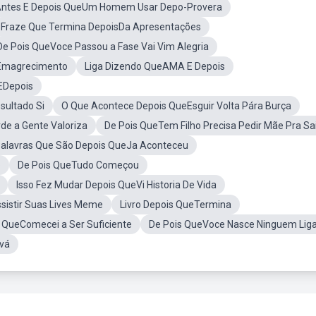
ntes E Depois QueUm Homem Usar Depo-Provera
Fraze Que Termina DepoisDa Apresentações
De Pois QueVoce Passou a Fase Vai Vim Alegria
 Emagrecimento
Liga Dizendo QueAMA E Depois
EDepois
sultado Si
O Que Acontece Depois QueEsguir Volta Pára Burça
de a Gente Valoriza
De Pois QueTem Filho Precisa Pedir Mãe Pra Sa
alavras Que São Depois QueJa Aconteceu
o
De Pois QueTudo Começou
Isso Fez Mudar Depois QueVi Historia De Vida
sistir Suas Lives Meme
Livro Depois QueTermina
 QueComecei a Ser Suficiente
De Pois QueVoce Nasce Ninguem Lig
ová