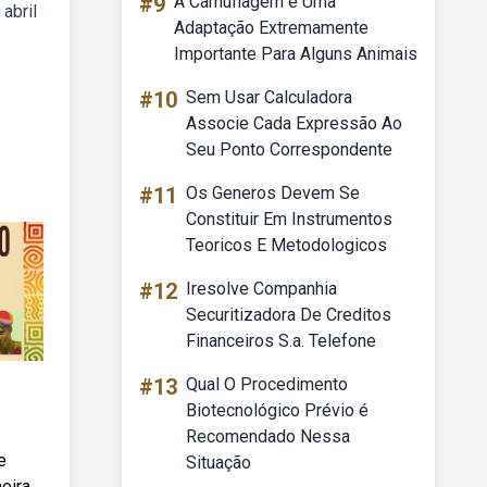
#9
A Camuflagem é Uma
abril
Adaptação Extremamente
Importante Para Alguns Animais
#10
Sem Usar Calculadora
Associe Cada Expressão Ao
Seu Ponto Correspondente
#11
Os Generos Devem Se
Constituir Em Instrumentos
Teoricos E Metodologicos
#12
Iresolve Companhia
Securitizadora De Creditos
Financeiros S.a. Telefone
#13
Qual O Procedimento
Biotecnológico Prévio é
Recomendado Nessa
e
Situação
meira