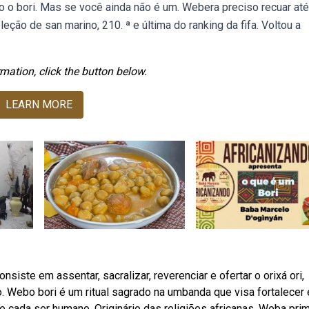
to o bori. Mas se você ainda não é um. Webera preciso recuar até 
leção de san marino, 210. ª e última do ranking da fifa. Voltou a
mation, click the button below.
LEARN MORE
nsiste em assentar, sacralizar, reverenciar e ofertar o orixá ori,
lo. Webo bori é um ritual sagrado na umbanda que visa fortalecer 
 de cada ser humano. Originário das religiões africanas. Weba pri