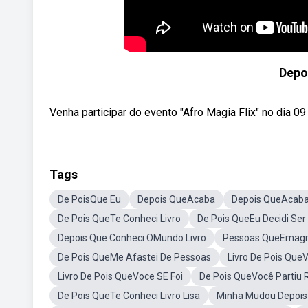
Depo
Venha participar do evento "Afro Magia Flix" no dia 09 
Tags
De PoisQue Eu
Depois QueAcaba
Depois QueAcaba
De Pois QueTe Conheci Livro
De Pois QueEu Decidi Ser
Depois Que Conheci OMundo Livro
Pessoas QueEmagr
De Pois QueMe Afastei De Pessoas
Livro De Pois Que
Livro De Pois QueVoce SE Foi
De Pois QueVocê Partiu R
De Pois QueTe Conheci Livro Lisa
Minha Mudou Depois