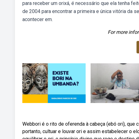
para receber um orixá, é necessário que ela tenha fei
de 2004 para encontrar a primeira e única vitória da se
acontecer em.
For more infor
Webbori é o rito de oferenda à cabeça (ebó ori), que co
portanto, cultuar e louvar ori e assim estabelecer o e
equilibrar o ori, o princípio divino que rege o destino