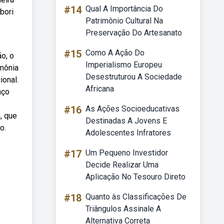
#14
Qual A Importância Do
bori
Patrimônio Cultural Na
Preservação Do Artesanato
#15
Como A Ação Do
o, o
Imperialismo Europeu
imônia
Desestruturou A Sociedade
ional.
Africana
aço
#16
As Ações Socioeducativas
, que
Destinadas A Jovens E
o.
Adolescentes Infratores
#17
Um Pequeno Investidor
Decide Realizar Uma
Aplicação No Tesouro Direto
#18
Quanto às Classificações De
Triângulos Assinale A
Alternativa Correta