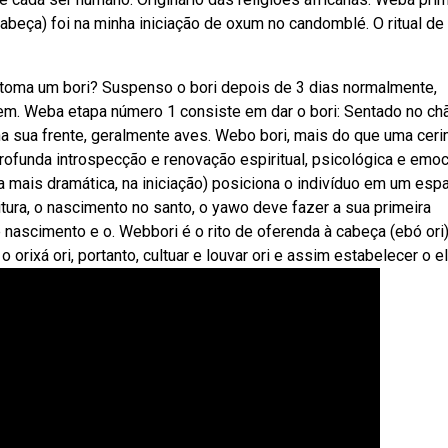
cabeça) foi na minha iniciação de oxum no candomblé. O ritual de 
oma um bori? Suspenso o bori depois de 3 dias normalmente,
gem. Weba etapa número 1 consiste em dar o bori: Sentado no chã
na sua frente, geralmente aves. Webo bori, mais do que uma cer
ofunda introspecção e renovação espiritual, psicológica e emoc
 mais dramática, na iniciação) posiciona o indivíduo em um esp
tura, o nascimento no santo, o yawo deve fazer a sua primeira
ascimento e o. Webbori é o rito de oferenda à cabeça (ebó ori)
o orixá ori, portanto, cultuar e louvar ori e assim estabelecer o el