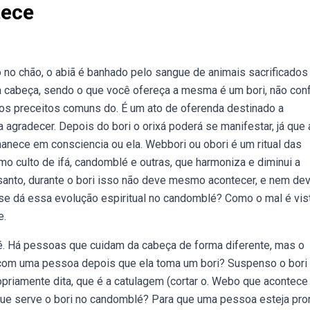
tece
 no chão, o abiã é banhado pelo sangue de animais sacrificados
 a cabeça, sendo o que você ofereça a mesma é um bori, não con
 os preceitos comuns do. É um ato de oferenda destinado a
 agradecer. Depois do bori o orixá poderá se manifestar, já que 
anece em consciencia ou ela. Webbori ou obori é um ritual das
omo culto de ifá, candomblé e outras, que harmoniza e diminui a
 santo, durante o bori isso não deve mesmo acontecer, e nem d
se dá essa evolução espiritual no candomblé? Como o mal é vis
e.
é. Há pessoas que cuidam da cabeça de forma diferente, mas o
om uma pessoa depois que ela toma um bori? Suspenso o bori
opriamente dita, que é a catulagem (cortar o. Webo que acontec
e serve o bori no candomblé? Para que uma pessoa esteja pro