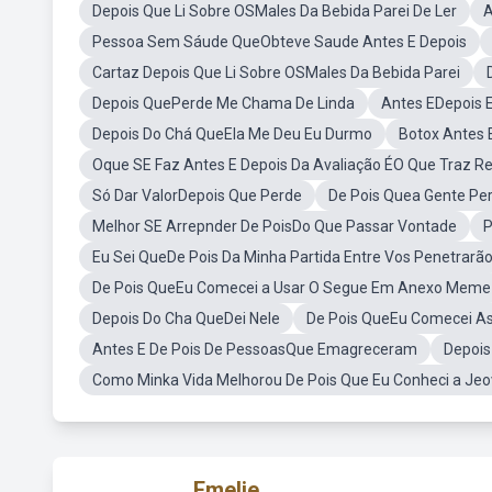
Depois Que Li Sobre OSMales Da Bebida Parei De Ler
A
Pessoa Sem Sáude QueObteve Saude Antes E Depois
Cartaz Depois Que Li Sobre OSMales Da Bebida Parei
Depois QuePerde Me Chama De Linda
Antes EDepois
Depois Do Chá QueEla Me Deu Eu Durmo
Botox Antes 
Oque SE Faz Antes E Depois Da Avaliação ÉO Que Traz Re
Só Dar ValorDepois Que Perde
De Pois Quea Gente Per
Melhor SE Arrepnder De PoisDo Que Passar Vontade
P
Eu Sei QueDe Pois Da Minha Partida Entre Vos Penetrarã
De Pois QueEu Comecei a Usar O Segue Em Anexo Meme
Depois Do Cha QueDei Nele
De Pois QueEu Comecei As
Antes E De Pois De PessoasQue Emagreceram
Depois
Como Minka Vida Melhorou De Pois Que Eu Conheci a Je
Emelie