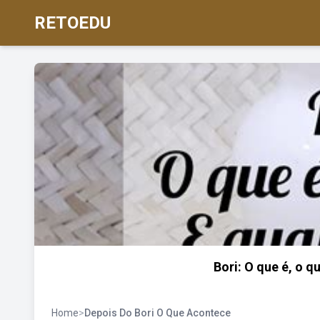
RETOEDU
Bori: O que é, o q
Home
>
Depois Do Bori O Que Acontece