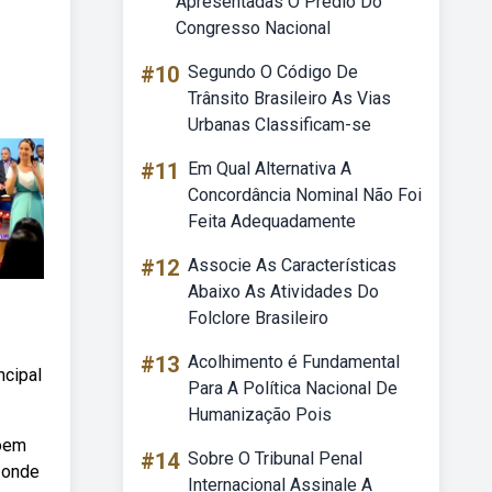
Apresentadas O Prédio Do
Congresso Nacional
#10
Segundo O Código De
Trânsito Brasileiro As Vias
Urbanas Classificam-se
#11
Em Qual Alternativa A
Concordância Nominal Não Foi
Feita Adequadamente
#12
Associe As Características
Abaixo As Atividades Do
Folclore Brasileiro
#13
Acolhimento é Fundamental
ncipal
Para A Política Nacional De
Humanização Pois
ãoem
#14
Sobre O Tribunal Penal
 onde
Internacional Assinale A