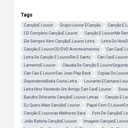
Tags
CançãoE Louvor
Grupo Louvor ECanção
Canção E 
CD Completo CançãoE Louvor
Canção E LouvorMe Ren
Ele Sempre Vem CançãoE Louvor Letra
Letra Do Hino
Canção E LouvorCD/DVD Acontecimentos
Can CaoE L
Letra De Canção E LouvorRei E Santo
Can CaoE Louvor
LamentoE Louvor
Claudia De Canção E LouvorSegunda
Can Cao E LouvorSao Joao Play Back
Copias Do Louvo
DependenteBeka Costa Letra
Louvartei ECantarei Lou
Letra Hino Visitando Um Amigo Can CaoE Louvor
Soss
Barulho Diferente CançãoE Louvor Letras
Cançao E Lo
Eu Quero Mais CançãoE Louvor
Papel Com O LouvorEm 
Canção E Louvoras Melhores Sara
Foto De CançãoE L
João Batista CançãoE Louvor
Imagesn CançaoE Louvo