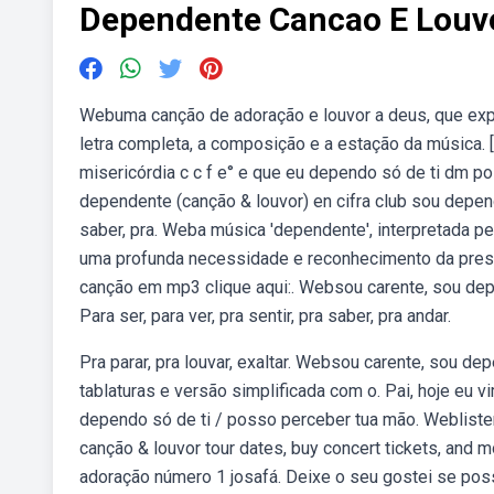
Dependente Cancao E Louv
Webuma canção de adoração e louvor a deus, que expr
letra completa, a composição e a estação da música. 
misericórdia c c f e° e que eu dependo só de ti dm 
dependente (canção & louvor) en cifra club sou dependen
saber, pra. Weba música 'dependente', interpretada pe
uma profunda necessidade e reconhecimento da presen
canção em mp3 clique aqui:. Websou carente, sou depen
Para ser, para ver, pra sentir, pra saber, pra andar.
Pra parar, pra louvar, exaltar. Websou carente, sou de
tablaturas e versão simplificada com o. Pai, hoje eu 
dependo só de ti / posso perceber tua mão. Weblisten
canção & louvor tour dates, buy concert tickets, and 
adoração número 1 josafá. Deixe o seu gostei se poss