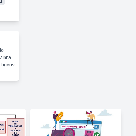
u
do
Minha
rdagens