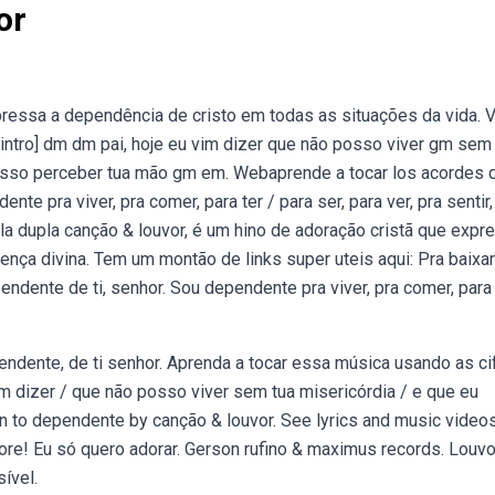
or
essa a dependência de cristo em todas as situações da vida. V
[intro] dm dm pai, hoje eu vim dizer que não posso viver gm sem
posso perceber tua mão gm em. Webaprende a tocar los acordes 
te pra viver, pra comer, para ter / para ser, para ver, pra sentir,
la dupla canção & louvor, é um hino de adoração cristã que expr
ça divina. Tem um montão de links super uteis aqui: Pra baixa
dente de ti, senhor. Sou dependente pra viver, pra comer, para 
pendente, de ti senhor. Aprenda a tocar essa música usando as ci
vim dizer / que não posso viver sem tua misericórdia / e que eu
 to dependente by canção & louvor. See lyrics and music videos
more! Eu só quero adorar. Gerson rufino & maximus records. Louvo
ível.