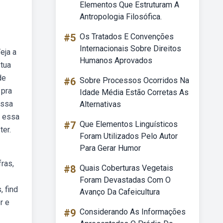
Elementos Que Estruturam A
Antropologia Filosófica.
#5
Os Tratados E Convenções
Internacionais Sobre Direitos
eja a
Humanos Aprovados
 tua
de
#6
Sobre Processos Ocorridos Na
 pra
Idade Média Estão Corretas As
essa
Alternativas
r essa
#7
Que Elementos Linguísticos
ter.
Foram Utilizados Pelo Autor
Para Gerar Humor
fras,
#8
Quais Coberturas Vegetais
Foram Devastadas Com O
, find
Avanço Da Cafeicultura
r e
#9
Considerando As Informações