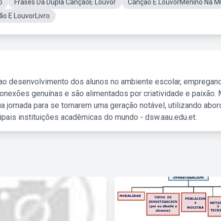
o
Frases Da Dupla CançãoE Louvor
Cançao E LouvorMenino Na M
o E LouvorLivro
 ao desenvolvimento dos alunos no ambiente escolar, empregan
nexões genuínas e são alimentados por criatividade e paixão. 
a jornada para se tornarem uma geração notável, utilizando abo
ipais instituições acadêmicas do mundo - dsw.aau.edu.et.