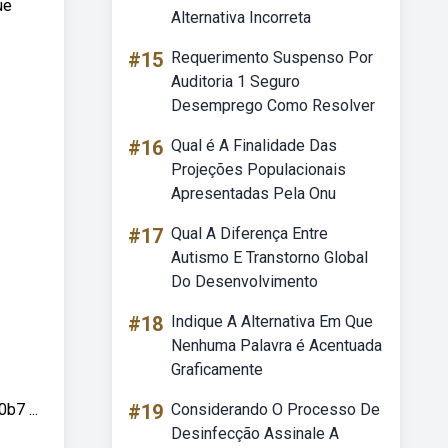
ue
Alternativa Incorreta
#15
Requerimento Suspenso Por
Auditoria 1 Seguro
Desemprego Como Resolver
#16
Qual é A Finalidade Das
Projeções Populacionais
Apresentadas Pela Onu
#17
Qual A Diferença Entre
Autismo E Transtorno Global
Do Desenvolvimento
#18
Indique A Alternativa Em Que
Nenhuma Palavra é Acentuada
Graficamente
7 ...
#19
Considerando O Processo De
Desinfecção Assinale A