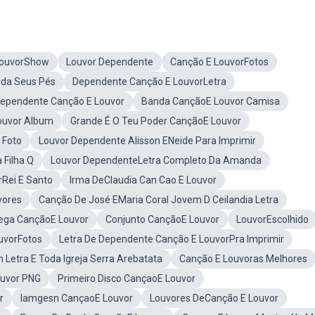
LouvorShow
Louvor Dependente
Canção E LouvorFotos
da Seus Pés
Dependente Canção E LouvorLetra
Dependente Canção E Louvor
Banda CançãoE Louvor Camisa
ouvor Album
Grande É O Teu Poder CançãoE Louvor
 Foto
Louvor Dependente Alisson ENeide Para Imprimir
 Filha Q
Louvor DependenteLetra Completo Da Amanda
rRei E Santo
Irma DeClaudia Can Cao E Louvor
vores
Canção De José EMaria Coral Jovem D Ceilandia Letra
ega CançãoE Louvor
Conjunto CançãoE Louvor
LouvorEscolhido
uvorFotos
Letra De Dependente Canção E LouvorPra Imprimir
Letra E Toda Igreja Serra Arebatata
Canção E Louvoras Melhores
ouvor PNG
Primeiro Disco CançaoE Louvor
r
Iamgesn CançaoE Louvor
Louvores DeCanção E Louvor