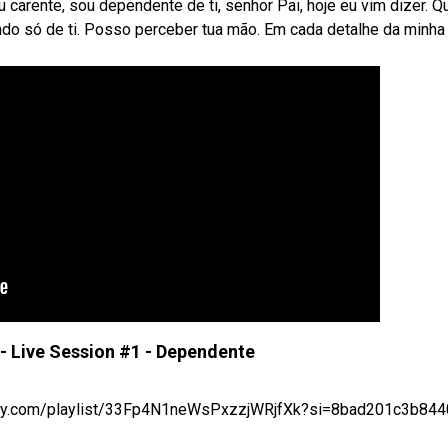
 carente, sou dependente de ti, senhor Pai, hoje eu vim dizer. Q
ndo só de ti. Posso perceber tua mão. Em cada detalhe da minha
- Live Session #1 - Dependente
.com/playlist/33Fp4N1neWsPxzzjWRjfXk?si=8bad201c3b8440b