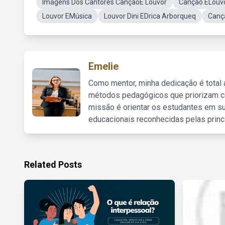
Imagens Dos Cantores CançãoE Louvor
Canção ELouv
Louvor EMúsica
Louvor Dini EDrica Arborqueq
Cançã
Emelie
Como mentor, minha dedicação é total
métodos pedagógicos que priorizam co
missão é orientar os estudantes em su
educacionais reconhecidas pelas princ
Related Posts