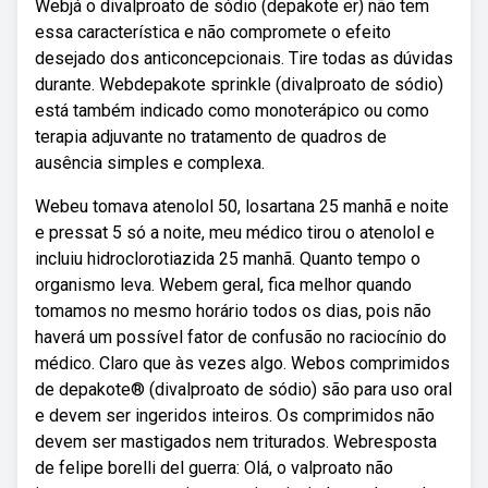
Webjá o divalproato de sódio (depakote er) não tem
essa característica e não compromete o efeito
desejado dos anticoncepcionais. Tire todas as dúvidas
durante. Webdepakote sprinkle (divalproato de sódio)
está também indicado como monoterápico ou como
terapia adjuvante no tratamento de quadros de
ausência simples e complexa.
Webeu tomava atenolol 50, losartana 25 manhã e noite
e pressat 5 só a noite, meu médico tirou o atenolol e
incluiu hidroclorotiazida 25 manhã. Quanto tempo o
organismo leva. Webem geral, fica melhor quando
tomamos no mesmo horário todos os dias, pois não
haverá um possível fator de confusão no raciocínio do
médico. Claro que às vezes algo. Webos comprimidos
de depakote® (divalproato de sódio) são para uso oral
e devem ser ingeridos inteiros. Os comprimidos não
devem ser mastigados nem triturados. Webresposta
de felipe borelli del guerra: Olá, o valproato não