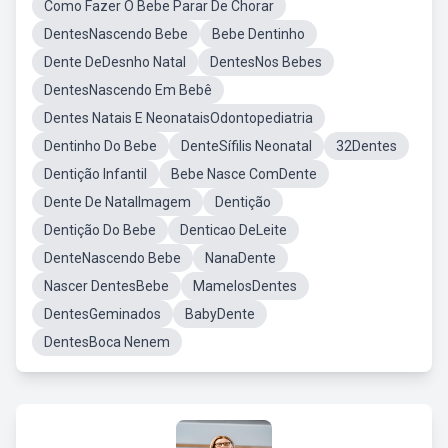
Como Fazer O Bebe Parar De Chorar
DentesNascendo Bebe
Bebe Dentinho
Dente DeDesnho Natal
DentesNos Bebes
DentesNascendo Em Bebê
Dentes Natais E NeonataisOdontopediatria
Dentinho Do Bebe
DenteSífilis Neonatal
32Dentes
Dentição Infantil
Bebe Nasce ComDente
Dente De NatalImagem
Dentição
Dentição Do Bebe
Denticao DeLeite
DenteNascendo Bebe
NanaDente
Nascer DentesBebe
MamelosDentes
DentesGeminados
BabyDente
DentesBoca Nenem