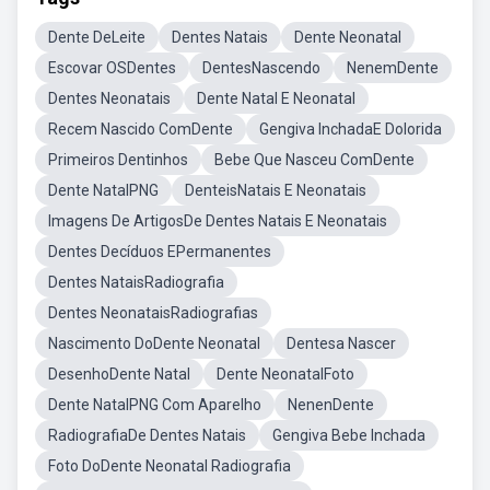
Dente DeLeite
Dentes Natais
Dente Neonatal
Escovar OSDentes
DentesNascendo
NenemDente
Dentes Neonatais
Dente Natal E Neonatal
Recem Nascido ComDente
Gengiva InchadaE Dolorida
Primeiros Dentinhos
Bebe Que Nasceu ComDente
Dente NatalPNG
DenteisNatais E Neonatais
Imagens De ArtigosDe Dentes Natais E Neonatais
Dentes Decíduos EPermanentes
Dentes NataisRadiografia
Dentes NeonataisRadiografias
Nascimento DoDente Neonatal
Dentesa Nascer
DesenhoDente Natal
Dente NeonatalFoto
Dente NatalPNG Com Aparelho
NenenDente
RadiografiaDe Dentes Natais
Gengiva Bebe Inchada
Foto DoDente Neonatal Radiografia