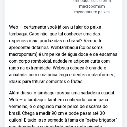
tambaqui colossoma
macropomum
myaquarium peixes
Web — certamente você já ouviu falar do peixe
tambaqui. Caso não, que tal conhecer uma das
espécies mais produzidas no brasil? Vamos te
apresentar detalhes. Webtambaqui (colossoma
macropomum) é um peixe de água doce e de escamas
com corpo romboidal, nadadeira adiposa curta com
raios na extremidade; Websua cabeça é grande e
achatada, com uma boca larga e dentes molariformes,
ideais para triturar sementes e frutas.
Além disso, o tambaqui possui uma nadadeira caudal.
Web — o tambaqui, também conhecido como pacu
vermelho, é o segundo maior peixe de escama do
brasil. Chega a medir 90 cm e pode pesar até 30
quilos! E tudo isso somado à fama de “peixe brigador”
nos desperta a curiosidade sobre este gigante.