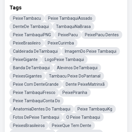
Tags
PeixeTambacu
Peixe TambaquiAssado
DenteDe Tambaqui
TambaquiNaBrasa
Peixe TambaquiPNG
PeixePacu
PeixePacu Dentes
PeixeBrasileiro
PeixeCurimba
Caldeirada DeTambaqui
ImagemDo Peixe Tambaqui
PeixeGigante
LogoPeixe Tambaqui
Banda DeTambaqui
Alevinos DeTambaqui
PeixesGigantes
Tambacu Peixe DoPantanal
Peixe Com DenteGrande
Dente PeixeMatrinxã
Peixe TambaquiFresco
PeixePiranha
Peixe TambaquiConta Do
AnatomiaDentes Do Tambaqui
Peixe TambaquiKg
Fotos DePeixe Tambaqui
O Peixe Tambaqui
PeixesBrasileiros
PeixeQue Tem Dente