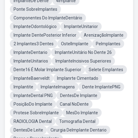
ImplanteDe Dente
4Implante
Ponte SobreImplantes
Componentes Do ImplanteDentário
ImplanteOdontológico
ImplanteUnitarior
Implante DentePosterior Inferior
ArenizaçãoImplante
2 Implantes3 Dentes
OstelImplante
PeImplantes
ImplanteDentario
ImplanteUnitário No Dente 26
ImplanteUnitarios
ImplanteIncisivos Superiores
Dente16 É Molar Implante Superior
Selete Emplantes
ImplanteBaerveldt
Implanrte Cimentado
Implantite
ImplanteImagens
Dente ImplantePNG
ImplanteDental PNG
DentesDe Implante
PosiçãoDo Implante
Canal NoDente
Protese SobreImplante
MesDo Implante
RADIOLOGIA Dental
Tomografia Dental
DentesDe Leite
Cirurgia DeImplante Dentario