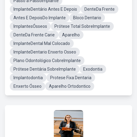
Passo a PassoImplante
ImplanteDentário Antes E Depois
DenteDa Frente
Antes E DepoisDo Implante
Bloco Dentario
ImplantesÓsseos
Prótese Total SobreImplante
DenteDa Frente Carie
Aparelho
ImplanteDental Mal Colocado
ImplanteDentario Enxerto Osseo
Plano Odontológico CobreImplante
Prótese Dentária SobreImplante
Exodontia
Implantodontia
Protese Fixa Dentaria
Enxerto Ósseo
Aparelho Ortodontico