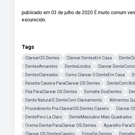
publicado em 03 de julho de 2020 É muito comum verm
escurecido.
Tags
ClarearOS Dentes
Clarear DentesEm Casa
DenteCl
DentesAmarelos
DentesLindos
Clarear DenteComo
DentesClareados
Como Clarear O DenteEm Casa
D
Receita Caseira ParaClarear OS Dentes
DenteCom Bri
Fita ParaClarear OS Dentes
Esmalte DosDentes
De
Dente Natural E DenteCom Clareamento
Alimentos Q
Procedinento Pra ClarearOS Dentes Caseiro
Clarear O
DentePero La Claro
DenteMasculino Mais Quadrados
Creme Dental ParaClarear OS Dentes
Aparelho ParaCl
Clarear OS DentesCaseiro
FotosDe Dentes
Esmalte