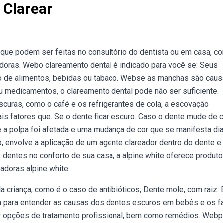
 Clarear
que podem ser feitas no consultório do dentista ou em casa, c
adoras. Webo clareamento dental é indicado para você se: Seus
 de alimentos, bebidas ou tabaco. Webse as manchas são cau
ou medicamentos, o clareamento dental pode não ser suficiente.
curas, como o café e os refrigerantes de cola, a escovação
is fatores que. Se o dente ficar escuro. Caso o dente mude de c
e a polpa foi afetada e uma mudança de cor que se manifesta dia
envolve a aplicação de um agente clareador dentro do dente e
 dentes no conforto de sua casa, a alpine white oferece produt
adoras alpine white.
 criança, como é o caso de antibióticos; Dente mole, com raiz. 
sa para entender as causas dos dentes escuros em bebês e os f
r opções de tratamento profissional, bem como remédios. Web