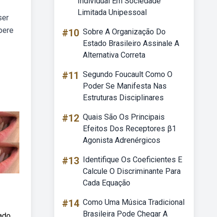
Individual Em Sociedade
Limitada Unipessoal
ser
pere
#10
Sobre A Organização Do
Estado Brasileiro Assinale A
Alternativa Correta
#11
Segundo Foucault Como O
Poder Se Manifesta Nas
Estruturas Disciplinares
#12
Quais São Os Principais
Efeitos Dos Receptores β1
Agonista Adrenérgicos
#13
Identifique Os Coeficientes E
Calcule O Discriminante Para
Cada Equação
#14
Como Uma Música Tradicional
Brasileira Pode Chegar A
cado