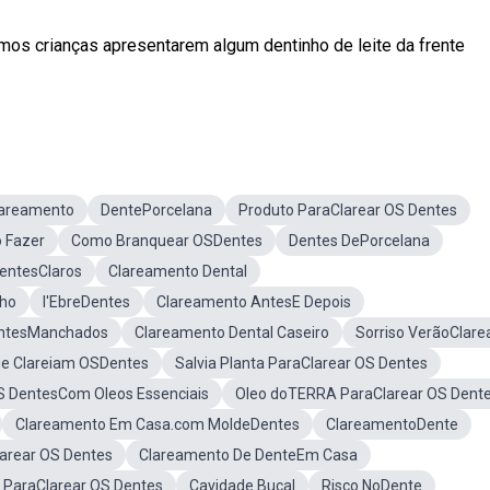
os crianças apresentarem algum dentinho de leite da frente
areamento
DentePorcelana
Produto ParaClarear OS Dentes
 Fazer
Como Branquear OSDentes
Dentes DePorcelana
entesClaros
Clareamento Dental
lho
l'EbreDentes
Clareamento AntesE Depois
ntesManchados
Clareamento Dental Caseiro
Sorriso VerãoClare
ue Clareiam OSDentes
Salvia Planta ParaClarear OS Dentes
S DentesCom Oleos Essenciais
Oleo doTERRA ParaClarear OS Dent
Clareamento Em Casa.com MoldeDentes
ClareamentoDente
arear OS Dentes
Clareamento De DenteEm Casa
 ParaClarear OS Dentes
Cavidade Bucal
Risco NoDente