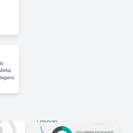
do
Minha
rdagens