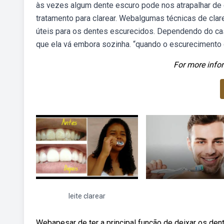
às vezes algum dente escuro pode nos atrapalhar de 
tratamento para clarear. Webalgumas técnicas de cla
úteis para os dentes escurecidos. Dependendo do ca
que ela vá embora sozinha. “quando o escurecimento d
For more infor
leite clarear
Webapesar de ter a principal função de deixar os den