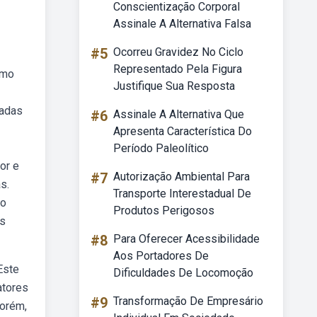
Conscientização Corporal
Assinale A Alternativa Falsa
#5
Ocorreu Gravidez No Ciclo
Representado Pela Figura
omo
Justifique Sua Resposta
sadas
#6
Assinale A Alternativa Que
Apresenta Característica Do
Período Paleolítico
or e
#7
Autorização Ambiental Para
s.
Transporte Interestadual De
 o
Produtos Perigosos
os
#8
Para Oferecer Acessibilidade
Aos Portadores De
Este
Dificuldades De Locomoção
atores
#9
Transformação De Empresário
porém,