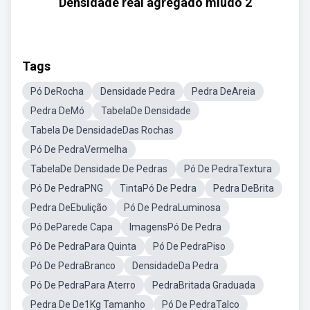
Densidade real agregado miúdo 2
Tags
Pó DeRocha
Densidade Pedra
Pedra DeAreia
Pedra DeMó
TabelaDe Densidade
Tabela De DensidadeDas Rochas
Pó De PedraVermelha
TabelaDe Densidade De Pedras
Pó De PedraTextura
Pó De PedraPNG
TintaPó De Pedra
Pedra DeBrita
Pedra DeEbulição
Pó De PedraLuminosa
Pó DeParede Capa
ImagensPó De Pedra
Pó De PedraPara Quinta
Pó De PedraPiso
Pó De PedraBranco
DensidadeDa Pedra
Pó De PedraPara Aterro
PedraBritada Graduada
Pedra De De1Kg Tamanho
Pó De PedraTalco