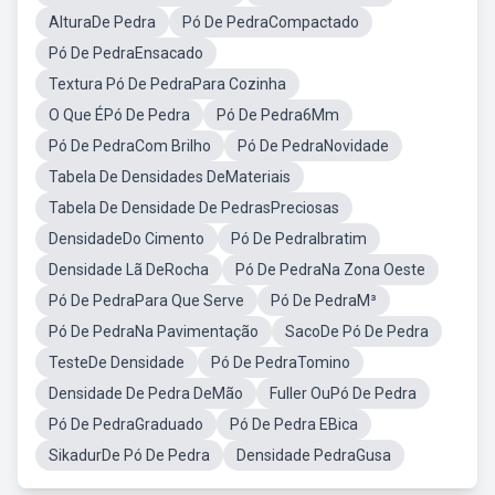
AlturaDe Pedra
Pó De PedraCompactado
Pó De PedraEnsacado
Textura Pó De PedraPara Cozinha
O Que ÉPó De Pedra
Pó De Pedra6Mm
Pó De PedraCom Brilho
Pó De PedraNovidade
Tabela De Densidades DeMateriais
Tabela De Densidade De PedrasPreciosas
DensidadeDo Cimento
Pó De PedraIbratim
Densidade Lã DeRocha
Pó De PedraNa Zona Oeste
Pó De PedraPara Que Serve
Pó De PedraM³
Pó De PedraNa Pavimentação
SacoDe Pó De Pedra
TesteDe Densidade
Pó De PedraTomino
Densidade De Pedra DeMão
Fuller OuPó De Pedra
Pó De PedraGraduado
Pó De Pedra EBica
SikadurDe Pó De Pedra
Densidade PedraGusa