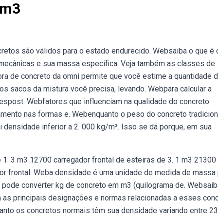
/m3
etos são válidos para o estado endurecido. Websaiba o que é 
 mecânicas e sua massa específica. Veja também as classes de
dora de concreto da omni permite que você estime a quantidade 
os sacos da mistura você precisa, levando. Webpara calcular a
 respost. Webfatores que influenciam na qualidade do concreto.
amento nas formas e. Webenquanto o peso do concreto tradicion
i densidade inferior a 2. 000 kg/m³. Isso se dá porque, em sua
 1. 3 m3 12700 carregador frontal de esteiras de 3. 1 m3 21300
dor frontal. Weba densidade é uma unidade de medida de massa 
ê pode converter kg de concreto em m3 (quilograma de. Websaib
 as principais designações e normas relacionadas a esses con
quanto os concretos normais têm sua densidade variando entre 2