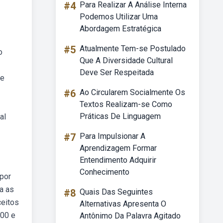
#4
Para Realizar A Análise Interna
Podemos Utilizar Uma
Abordagem Estratégica
#5
Atualmente Tem-se Postulado
o
Que A Diversidade Cultural
Deve Ser Respeitada
de
#6
Ao Circularem Socialmente Os
Textos Realizam-se Como
Práticas De Linguagem
al
#7
Para Impulsionar A
Aprendizagem Formar
Entendimento Adquirir
Conhecimento
por
a as
#8
Quais Das Seguintes
ceitos
Alternativas Apresenta O
300 e
Antônimo Da Palavra Agitado