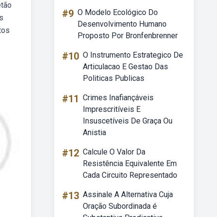
etão
#9
O Modelo Ecológico Do
s
Desenvolvimento Humano
tos
Proposto Por Bronfenbrenner
#10
O Instrumento Estrategico De
Articulacao E Gestao Das
Politicas Publicas
#11
Crimes Inafiançáveis
Imprescritíveis E
Insuscetíveis De Graça Ou
Anistia
#12
Calcule O Valor Da
Resistência Equivalente Em
Cada Circuito Representado
#13
Assinale A Alternativa Cuja
Oração Subordinada é