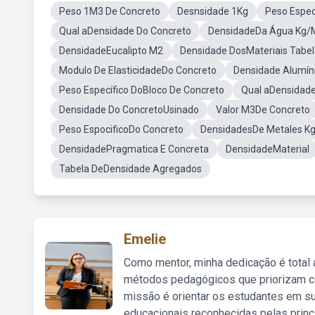
Peso 1M3 De Concreto
Desnsidade 1Kg
Peso Espec
Qual aDensidade Do Concreto
DensidadeDa Água Kg/
DensidadeEucalipto M2
Densidade DosMateriais Tabe
Modulo De ElasticidadeDo Concreto
Densidade Alumí
Peso Específico DoBloco De Concreto
Qual aDensidad
Densidade Do ConcretoUsinado
Valor M3De Concreto
Peso EspocificoDo Concreto
DensidadesDe Metales K
DensidadePragmatica E Concreta
DensidadeMaterial
Tabela DeDensidade Agregados
Emelie
Como mentor, minha dedicação é total
métodos pedagógicos que priorizam co
missão é orientar os estudantes em su
educacionais reconhecidas pelas princ