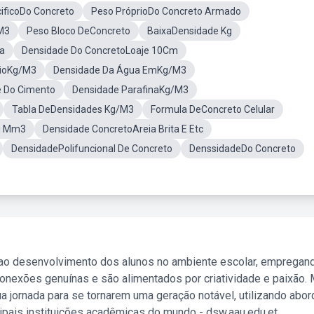
ificoDo Concreto
Peso PróprioDo Concreto Armado
M3
Peso Bloco DeConcreto
BaixaDensidade Kg
la
Densidade Do ConcretoLoaje 10Cm
nioKg/M3
Densidade Da Água EmKg/M3
e Do Cimento
Densidade ParafinaKg/M3
Tabla DeDensidades Kg/M3
Formula DeConcreto Celular
g Mm3
Densidade ConcretoAreia Brita E Etc
DensidadePolifuncional De Concreto
DenssidadeDo Concreto
 ao desenvolvimento dos alunos no ambiente escolar, empregan
nexões genuínas e são alimentados por criatividade e paixão. 
a jornada para se tornarem uma geração notável, utilizando abo
ipais instituições acadêmicas do mundo - dsw.aau.edu.et.