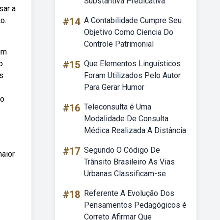
Substantiva Predicativa
sar a
o.
#14
A Contabilidade Cumpre Seu
Objetivo Como Ciencia Do
Controle Patrimonial
um
o
#15
Que Elementos Linguísticos
s
Foram Utilizados Pelo Autor
Para Gerar Humor
to
#16
Teleconsulta é Uma
Modalidade De Consulta
Médica Realizada A Distância
#17
Segundo O Código De
maior
Trânsito Brasileiro As Vias
Urbanas Classificam-se
#18
Referente A Evolução Dos
Pensamentos Pedagógicos é
Correto Afirmar Que