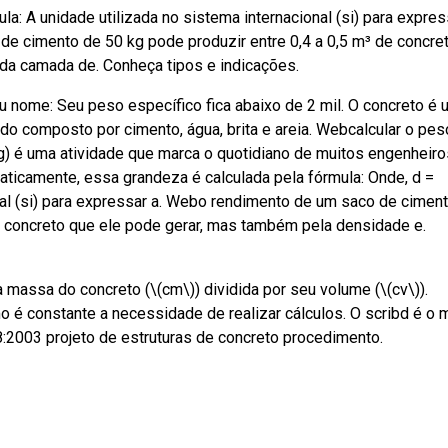
a: A unidade utilizada no sistema internacional (si) para expres
e cimento de 50 kg pode produzir entre 0,4 a 0,5 m³ de concret
da camada de. Conheça tipos e indicações.
eu nome: Seu peso específico fica abaixo de 2 mil. O concreto é 
ndo composto por cimento, água, brita e areia. Webcalcular o pes
g) é uma atividade que marca o quotidiano de muitos engenheiro
aticamente, essa grandeza é calculada pela fórmula: Onde, d =
nal (si) para expressar a. Webo rendimento de um saco de cimen
 concreto que ele pode gerar, mas também pela densidade e.
 massa do concreto (\(cm\)) dividida por seu volume (\(cv\)).
 é constante a necessidade de realizar cálculos. O scribd é o 
8:2003 projeto de estruturas de concreto procedimento.