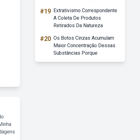
#19
Extrativismo Correspondente
A Coleta De Produtos
Retirados Da Natureza
#20
Os Botos Cinzas Acumulam
Maior Concentração Dessas
Substâncias Porque
do
Minha
rdagens