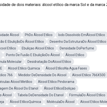
idade de dois materiais: álcool etílico da marca Sol e da marca 
idade Álcool
PhDo Álcool Etílico
Iodo Dissolvido EmÁlcool Etílico
ão E EbuliçãoDo Álcool Etílico
Desenho Da EstruturaDo Álcool Etílico
ool Etílico
Ebuliçao Alcool Etilico
Densidade DoPerfume
a
Ponto De Fusão E EbuliçãoDo Álcool
Álcool Etílico
rmula Molecular
Desidratação DoAlcool Etilico
 E
Alcool Etilico Quimica
Álcool EtílicoNa Agua Fases
ilico 766
Medidor DeDensidade Do Alcool
Alcool Etilico 766X500
éculas Alcool Metílico
Alcool Etilico Pindorama
agem De Álcool Do Etanol
Álcool EtílicoEboliçao
o Álcool
Tabela DeDensidade Do Etanol
FórmulaDo Álcool Etílico
eja
Álcool EtílicoQuímica
MoléculaDo Álcool
Alcool Etilico Mol