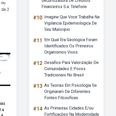
Securitizadora De Creditos
 ou
Financeiros S.a. Telefone
a de 2
#10
Imagine Que Voce Trabalha Na
Vigilancia Epidemiologica De
Seu Municipio
#11
Em Qual Era Geológica Foram
Identificados Os Primeiros
Organismos Vivos
#12
Desafios Para Valorização De
Comunidades E Povos
Tradicionais No Brasil
#13
As Teorias Em Psicologia Se
Originaram De Diferentes
Fontes Filosoficas
ias
#14
As Primeiras Cidades E/ou
l a
Fortificações Na Modernidade
 A