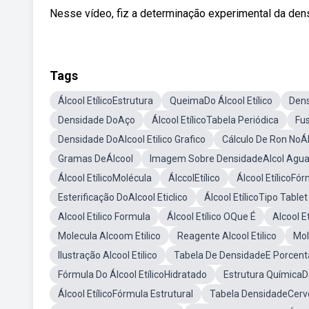
Nesse vídeo, fiz a determinação experimental da dens
Tags
Álcool EtílicoEstrutura
QueimaDo Álcool Etílico
Dens
Densidade DoAço
Álcool EtílicoTabela Periódica
Fus
Densidade DoAlcool Etilico Grafico
Cálculo De Ron NoÁlc
Gramas DeÁlcool
Imagem Sobre DensidadeAlcol Agu
Álcool EtílicoMolécula
ÁlccolEtílico
Álcool EtílicoFó
Esterificação DoAlcool Eticlico
Álcool EtílicoTipo Tablet
Alcool Etilico Formula
Álcool Etílico OQue É
Alcool Et
Molecula Alcoom Etilico
Reagente Alcool Etilico
Mol
Ilustração Alcool Etilico
Tabela De DensidadeE Porcent
Fórmula Do Álcool EtílicoHidratado
Estrutura QuímicaD
Álcool EtílicoFórmula Estrutural
Tabela DensidadeCerv