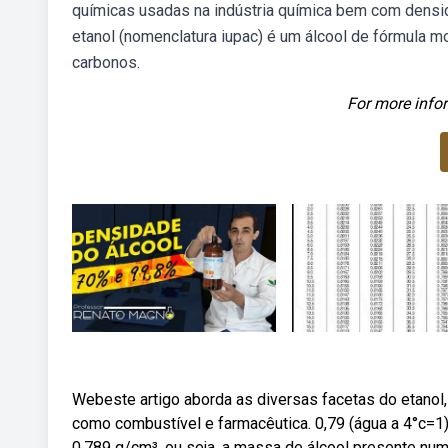
químicas usadas na indústria química bem com densida
etanol (nomenclatura iupac) é um álcool de fórmula mo
carbonos.
For more infor
Webeste artigo aborda as diversas facetas do etanol
como combustível e farmacêutica. 0,79 (água a 4°c=1) a
0,789 g/cm³, ou seja, a massa de álcool presente num