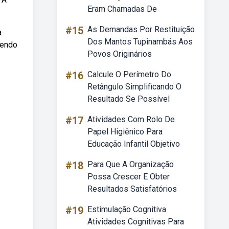
Eram Chamadas De
#15
As Demandas Por Restituição
a
Dos Mantos Tupinambás Aos
dendo
Povos Originários
#16
Calcule O Perímetro Do
Retângulo Simplificando O
Resultado Se Possível
#17
Atividades Com Rolo De
Papel Higiênico Para
Educação Infantil Objetivo
#18
Para Que A Organização
Possa Crescer E Obter
Resultados Satisfatórios
#19
Estimulação Cognitiva
Atividades Cognitivas Para