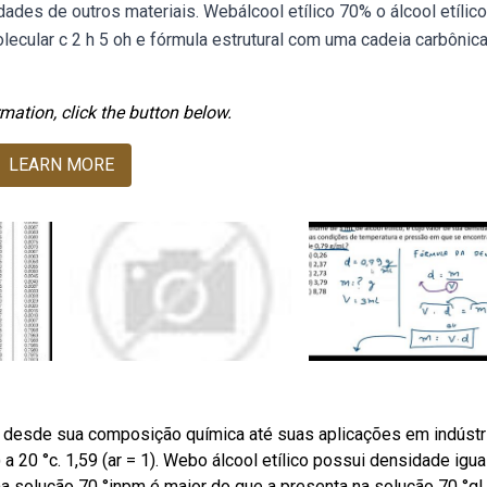
des de outros materiais. Webálcool etílico 70% o álcool etílico
lecular c 2 h 5 oh e fórmula estrutural com uma cadeia carbônic
mation, click the button below.
LEARN MORE
, desde sua composição química até suas aplicações em indústr
 20 °c. 1,59 (ar = 1). Webo álcool etílico possui densidade igua
a solução 70 °inpm é maior do que a presenta na solução 70 °gl.