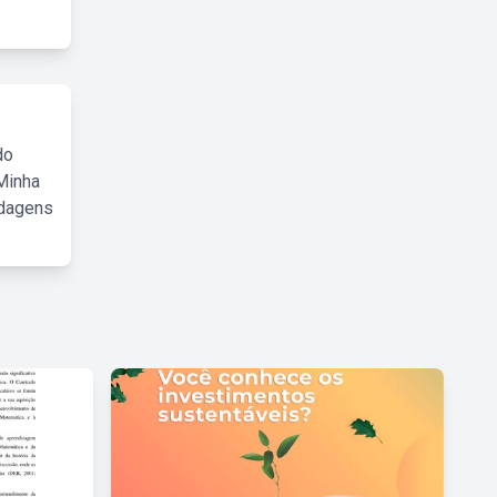
do
Minha
rdagens