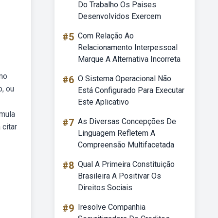
Do Trabalho Os Paises
Desenvolvidos Exercem
#5
Com Relação Ao
Relacionamento Interpessoal
Marque A Alternativa Incorreta
omo
#6
O Sistema Operacional Não
o, ou
Está Configurado Para Executar
Este Aplicativo
rmula
#7
As Diversas Concepções De
 citar
Linguagem Refletem A
Compreensão Multifacetada
#8
Qual A Primeira Constituição
Brasileira A Positivar Os
Direitos Sociais
#9
Iresolve Companhia