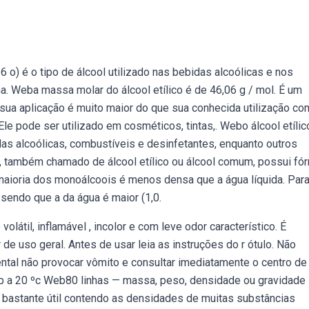
 6 o) é o tipo de álcool utilizado nas bebidas alcoólicas e nos
na. Weba massa molar do álcool etílico é de 46,06 g / mol. É um
ebsua aplicação é muito maior do que sua conhecida utilização c
le pode ser utilizado em cosméticos, tintas,. Webo álcool etílic
das alcoólicas, combustíveis e desinfetantes, enquanto outros
l, também chamado de álcool etílico ou álcool comum, possui fó
A maioria dos monoálcoois é menos densa que a água líquida. Para
sendo que a da água é maior (1,0.
 volátil, inflamável , incolor e com leve odor característico. É
e uso geral. Antes de usar leia as instruções do r ótulo. Não
ntal não provocar vômito e consultar imediatamente o centro de
cp a 20 ºc Web80 linhas — massa, peso, densidade ou gravidade
a bastante útil contendo as densidades de muitas substâncias