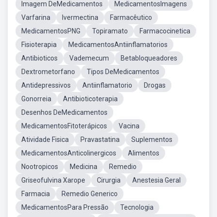
Imagem DeMedicamentos
MedicamentosImagens
Varfarina
Ivermectina
Farmacêutico
MedicamentosPNG
Topiramato
Farmacocinetica
Fisioterapia
MedicamentosAntiinflamatorios
Antibioticos
Vademecum
Betabloqueadores
Dextrometorfano
Tipos DeMedicamentos
Antidepressivos
Antiinflamatorio
Drogas
Gonorreia
Antibioticoterapia
Desenhos DeMedicamentos
MedicamentosFitoterápicos
Vacina
Atividade Fisica
Pravastatina
Suplementos
MedicamentosAnticolinergicos
Alimentos
Nootropicos
Medicina
Remedio
Griseofulvina Xarope
Cirurgia
Anestesia Geral
Farmacia
Remedio Generico
MedicamentosPara Pressão
Tecnologia