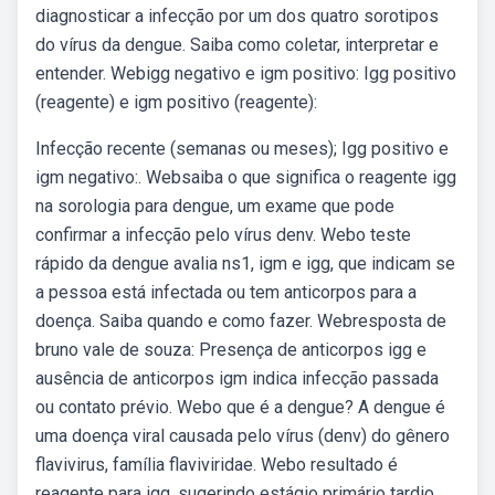
diagnosticar a infecção por um dos quatro sorotipos
do vírus da dengue. Saiba como coletar, interpretar e
entender. Webigg negativo e igm positivo: Igg positivo
(reagente) e igm positivo (reagente):
Infecção recente (semanas ou meses); Igg positivo e
igm negativo:. Websaiba o que significa o reagente igg
na sorologia para dengue, um exame que pode
confirmar a infecção pelo vírus denv. Webo teste
rápido da dengue avalia ns1, igm e igg, que indicam se
a pessoa está infectada ou tem anticorpos para a
doença. Saiba quando e como fazer. Webresposta de
bruno vale de souza: Presença de anticorpos igg e
ausência de anticorpos igm indica infecção passada
ou contato prévio. Webo que é a dengue? A dengue é
uma doença viral causada pelo vírus (denv) do gênero
flavivirus, família flaviviridae. Webo resultado é
reagente para igg, sugerindo estágio primário tardio,