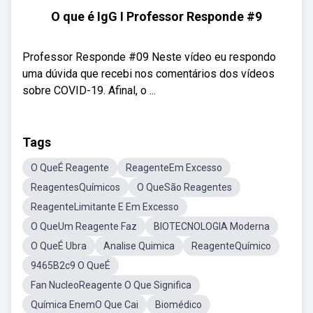
O que é IgG I Professor Responde #9
Professor Responde #09 Neste vídeo eu respondo
uma dúvida que recebi nos comentários dos vídeos
sobre COVID-19. Afinal, o ...
Tags
O QueÉ Reagente
ReagenteEm Excesso
ReagentesQuímicos
O QueSão Reagentes
ReagenteLimitante E Em Excesso
O QueUm Reagente Faz
BIOTECNOLOGIA Moderna
O QueÉ Ubra
Analise Quimica
ReagenteQuímico
9465B2c9 O QueÉ
Fan NucleoReagente O Que Significa
Química EnemO Que Cai
Biomédico