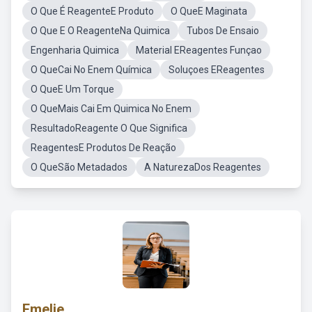
O Que É ReagenteE Produto
O QueE Maginata
O Que E O ReagenteNa Quimica
Tubos De Ensaio
Engenharia Quimica
Material EReagentes Funçao
O QueCai No Enem Química
Soluçoes EReagentes
O QueE Um Torque
O QueMais Cai Em Quimica No Enem
ResultadoReagente O Que Significa
ReagentesE Produtos De Reação
O QueSão Metadados
A NaturezaDos Reagentes
Emelie