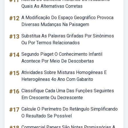
#11
Quais As Alternativas Corretas
#12
A Modificação Do Espaço Geográfico Provoca
Diversas Mudanças Na Paisagem
#13
Substitua As Palavras Grifadas Por Sinônimos
Ou Por Termos Relacionados
#14
Segundo Piaget O Conhecimento Infantil
Acontece Por Meio De Descobertas
#15
Atividades Sobre Misturas Homogêneas E
Heterogêneas 4o Ano Com Gabarito
#16
Classifique Cada Uma Das Funções Seguintes
Em Crescente Ou Decrescente
#17
Calcule O Perímetro Do Retângulo Simplificando
O Resultado Se Possível
Commercial Papers São Notas Promissórias A