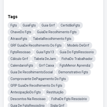
Tags
Fgts
GuiaFgts
Guia Grrf
CertidãoFgts
ChaveDo Fgts
GuiaDe Recolhimento Fgts
AtrasoFgts
TabelaRecolhimento Fgts
GRF GuiaDe Recolhimento Do Fgts
Modelo DeGrrf
FgtsRescisao
Guia Fgts13
Guia Do FgtsRescisorio
Cálculo Grrf
Tabela DeJam
FichaDo Trabalhador
CalendarioFgts
Grrf Caixa
FgtsMenor Aprendiz
Guia De RecolhimentoSocial
Demonstrativo Fgts
Comprovante DePagamento Do Fgts
GFIP GuiaDe Recolhimento Do Fgts
AntecipaçãoDo Fgts
Restituição
Descontos Na Rescisao
FolhaDe Fgts Rescisório
Guia De FgtsRescisõrio
Sigla Grrf