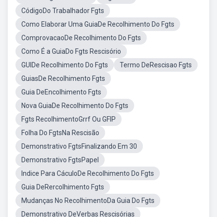
CódigoDo Trabalhador Fgts
Como Elaborar Uma GuiaDe Recolhimento Do Fgts
ComprovacaoDe Recolhimento Do Fgts
Como É a GuiaDo Fgts Rescisório
GUIDe Recolhimento Do Fgts
Termo DeRescisao Fgts
GuiasDe Recolhimento Fgts
Guia DeEncolhimento Fgts
Nova GuiaDe Recolhimento Do Fgts
Fgts RecolhimentoGrrf Ou GFIP
Folha Do FgtsNa Rescisão
Demonstrativo FgtsFinalizando Em 30
Demonstrativo FgtsPapel
Indice Para CáculoDe Recolhimento Do Fgts
Guia DeRercolhimento Fgts
Mudanças No RecolhimentoDa Guia Do Fgts
Demonstrativo DeVerbas Rescisórias