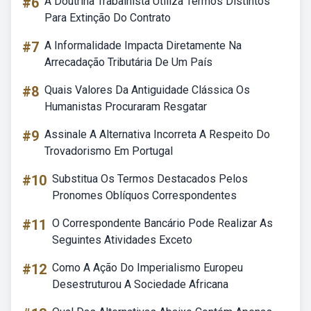
#6
A Doutrina Trabalhista Utiliza Termos Distintos
Para Extinção Do Contrato
#7
A Informalidade Impacta Diretamente Na
Arrecadação Tributária De Um País
#8
Quais Valores Da Antiguidade Clássica Os
Humanistas Procuraram Resgatar
#9
Assinale A Alternativa Incorreta A Respeito Do
Trovadorismo Em Portugal
#10
Substitua Os Termos Destacados Pelos
Pronomes Oblíquos Correspondentes
#11
O Correspondente Bancário Pode Realizar As
Seguintes Atividades Exceto
#12
Como A Ação Do Imperialismo Europeu
Desestruturou A Sociedade Africana