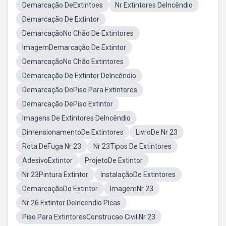
Demarcação DeExtintoes
Nr Extintores DeIncêndio
Demarcação De Extintor
DemarcaçãoNo Chão De Extintores
ImagemDemarcação De Extintor
DemarcaçãoNo Chão Extintores
Demarcação De Extintor DeIncêndio
Demarcação DePiso Para Extintores
Demarcação DePiso Extintor
Imagens De Extintores DeIncêndio
DimensionamentoDe Extintores
LivroDe Nr 23
Rota DeFuga Nr 23
Nr 23Tipos De Extintores
AdesivoExtintor
ProjetoDe Extintor
Nr 23Pintura Extintor
InstalaçãoDe Extintores
DemarcaçãoDo Extintor
ImagemNr 23
Nr 26 Extintor DeIncendio Plcas
Piso Para ExtintoresConstrucao Civil Nr 23