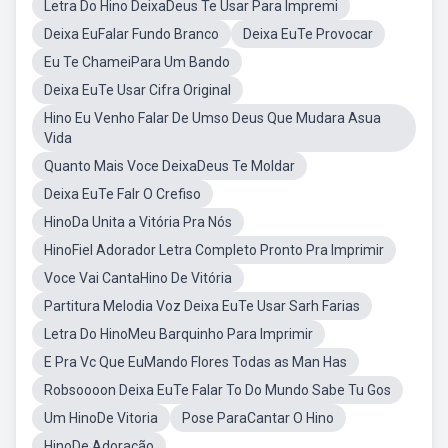
Letra Do Hino DeixaDeus Te Usar Para Impremi
Deixa EuFalar Fundo Branco
Deixa EuTe Provocar
Eu Te ChameiPara Um Bando
Deixa EuTe Usar Cifra Original
Hino Eu Venho Falar De Umso Deus Que Mudara Asua
Vida
Quanto Mais Voce DeixaDeus Te Moldar
Deixa EuTe Falr O Crefiso
HinoDa Unita a Vitória Pra Nós
HinoFiel Adorador Letra Completo Pronto Pra Imprimir
Voce Vai CantaHino De Vitória
Partitura Melodia Voz Deixa EuTe Usar Sarh Farias
Letra Do HinoMeu Barquinho Para Imprimir
E Pra Vc Que EuMando Flores Todas as Man Has
Robsoooon Deixa EuTe Falar To Do Mundo Sabe Tu Gos
Um HinoDe Vitoria
Pose ParaCantar O Hino
HinoDe Adoração