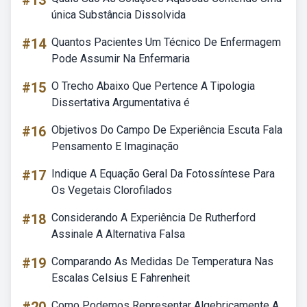
#13
única Substância Dissolvida
#14
Quantos Pacientes Um Técnico De Enfermagem
Pode Assumir Na Enfermaria
#15
O Trecho Abaixo Que Pertence A Tipologia
Dissertativa Argumentativa é
#16
Objetivos Do Campo De Experiência Escuta Fala
Pensamento E Imaginação
#17
Indique A Equação Geral Da Fotossíntese Para
Os Vegetais Clorofilados
#18
Considerando A Experiência De Rutherford
Assinale A Alternativa Falsa
#19
Comparando As Medidas De Temperatura Nas
Escalas Celsius E Fahrenheit
Como Podemos Representar Algebricamente A