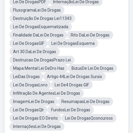
Lei De DrogasPDF
InternaçãoLei De Drogas
FluxogramaLei De Drogas
Destruição De Drogas Lei11343
Lei De DrogasEsquematizada
Finalidade DaLei De Drogas
Rito DaLei De Drogas
Lei De DrogasGIF
Lei De DrogasEsquema
Art 30 DaLei De Drogas
Destruicao De DrogasPrazo Lei
Mapa Mental Lei DeDro Has
BizusDe Lei De Drogas
LeiDas Drogas
Artigo 44Lei De Drogas Sursis
Lei De DrogasLivro
Lei De4 Drogas GIF
Infiltração De AgentesLei De Drogas
ImagemLei De Drogas
ResumapasLei De Drogas
Lei De DrogasQlr
FundosLei De Drogas
Lei De Drogas EO Direito
Lei De DrogasQconcursos
InternaçõesLei De Drogas