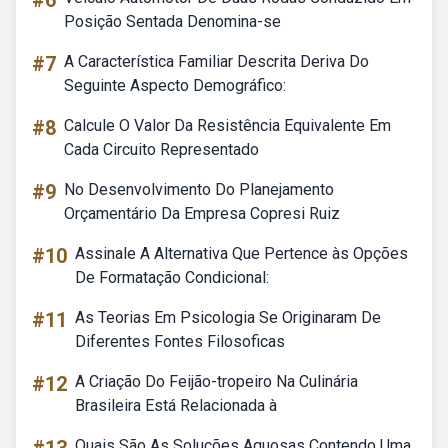
#6
Posição Sentada Denomina-se
#7
A Característica Familiar Descrita Deriva Do
Seguinte Aspecto Demográfico:
#8
Calcule O Valor Da Resistência Equivalente Em
Cada Circuito Representado
#9
No Desenvolvimento Do Planejamento
Orçamentário Da Empresa Copresi Ruiz
#10
Assinale A Alternativa Que Pertence às Opções
De Formatação Condicional:
#11
As Teorias Em Psicologia Se Originaram De
Diferentes Fontes Filosoficas
#12
A Criação Do Feijão-tropeiro Na Culinária
Brasileira Está Relacionada à
Quais São As Soluções Aquosas Contendo Uma