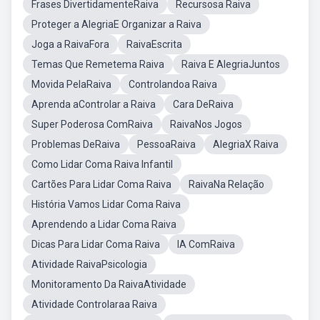
Frases DivertidamenteRaiva
Recursosa Raiva
Proteger a AlegriaE Organizar a Raiva
Joga a RaivaFora
RaivaEscrita
Temas Que Remetema Raiva
Raiva E AlegriaJuntos
Movida PelaRaiva
Controlandoa Raiva
Aprenda aControlar a Raiva
Cara DeRaiva
Super Poderosa ComRaiva
RaivaNos Jogos
Problemas DeRaiva
PessoaRaiva
AlegriaX Raiva
Como Lidar Coma Raiva Infantil
Cartões Para Lidar Coma Raiva
RaivaNa Relação
História Vamos Lidar Coma Raiva
Aprendendo a Lidar Coma Raiva
Dicas Para Lidar Coma Raiva
IA ComRaiva
Atividade RaivaPsicologia
Monitoramento Da RaivaAtividade
Atividade Controlaraa Raiva