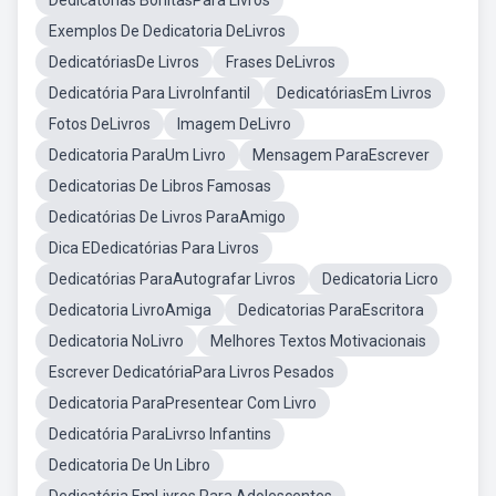
Dedicatorias BonitasPara Livros
Exemplos De Dedicatoria DeLivros
DedicatóriasDe Livros
Frases DeLivros
Dedicatória Para LivroInfantil
DedicatóriasEm Livros
Fotos DeLivros
Imagem DeLivro
Dedicatoria ParaUm Livro
Mensagem ParaEscrever
Dedicatorias De Libros Famosas
Dedicatórias De Livros ParaAmigo
Dica EDedicatórias Para Livros
Dedicatórias ParaAutografar Livros
Dedicatoria Licro
Dedicatoria LivroAmiga
Dedicatorias ParaEscritora
Dedicatoria NoLivro
Melhores Textos Motivacionais
Escrever DedicatóriaPara Livros Pesados
Dedicatoria ParaPresentear Com Livro
Dedicatória ParaLivrso Infantins
Dedicatoria De Un Libro