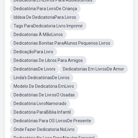
Dedicatória EmLivros Para Adolescentes
Dedicatória Para LivroDe Criança
Iddeia De DedicatoriaPara Livros
Tags ParaDedicatoria Livro Imprimir
Dedicatorias À MãoLivros
Dedicatorias Bonitas ParaAlunos Pequenos Livros
DedicaçãoPara Livro
Dedicatorias De Libros Para Amigos
DedicatóriasDe Livors
Dedicatorias Em LivrosDe Amor
Linda's DedicatóriasDe Livros
Modelo De Dedicatória EmLivro
Dedicatórias De LivrosO Usadas
Dedicatória LivroNamorado
Dedicatória ParaBíblia Infantil
Dedicatórias Para OS LivrosDe Presente
Onde Fazer Dedicatoria NoLivro