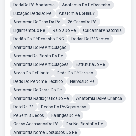
DedoDo Pé Anatomia
Anatomia Do PéDesenho
Luxação DedoDo Pé
Anatomia DoHálux
Anatomia DoOsso Do Pe
26 OssosDo Pé
LigamentoDo Pé
Raio XDo Pé
CalcanharAnatomia
Dedão Do PéDesenho PNG
Dedos Do PéNomes
Anatomia Do PéArticulação
AnatomiaDa Planta Do Pé
Anatomia Do PéArticulações
EstruturaDo Pé
Areas Do PéPlanta
Dedo Do PéTorcido
Dedo Do PéNome Técnico
NervosDo Pé
Anatomia DoDorso Do Pe
Anatomia RadiograficaDo Pé
Anatomia DoPe Crianca
DotoDo Pé
Dedos Do PéSeparados
PéSem 3 Dedos
FalangesDo Pé
Ossos AcessóriosDo Pé
Dor Na PlantaDo Pé
Anatomia Nome DosOssos Do Pe