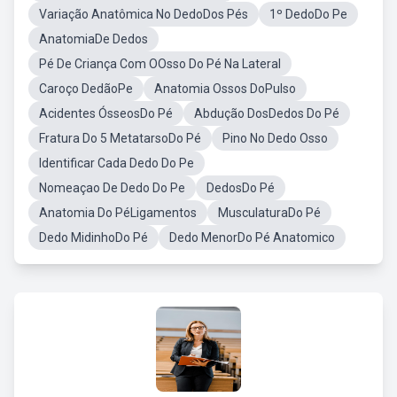
Variação Anatômica No DedoDos Pés
1º DedoDo Pe
AnatomiaDe Dedos
Pé De Criança Com OOsso Do Pé Na Lateral
Caroço DedãoPe
Anatomia Ossos DoPulso
Acidentes ÓsseosDo Pé
Abdução DosDedos Do Pé
Fratura Do 5 MetatarsoDo Pé
Pino No Dedo Osso
Identificar Cada Dedo Do Pe
Nomeaçao De Dedo Do Pe
DedosDo Pé
Anatomia Do PéLigamentos
MusculaturaDo Pé
Dedo MidinhoDo Pé
Dedo MenorDo Pé Anatomico