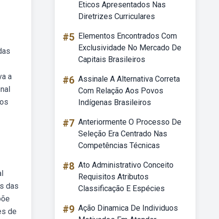
Eticos Apresentados Nas
Diretrizes Curriculares
#5
Elementos Encontrados Com
Exclusividade No Mercado De
das
Capitais Brasileiros
va a
#6
Assinale A Alternativa Correta
nal
Com Relação Aos Povos
nos
Indígenas Brasileiros
#7
Anteriormente O Processo De
Seleção Era Centrado Nas
Competências Técnicas
#8
Ato Administrativo Conceito
l
Requisitos Atributos
es das
Classificação E Espécies
põe
#9
Ação Dinamica De Individuos
es de