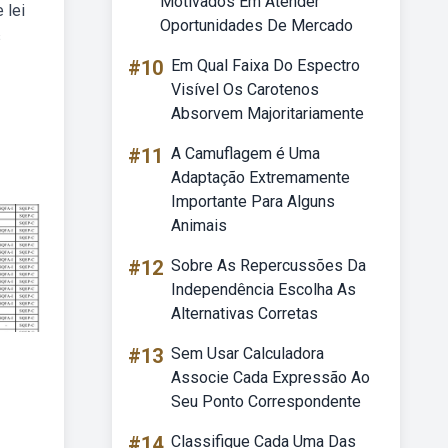
Motivados Em Atender
 lei
Oportunidades De Mercado
s
#10
Em Qual Faixa Do Espectro
Visível Os Carotenos
Absorvem Majoritariamente
#11
A Camuflagem é Uma
Adaptação Extremamente
Importante Para Alguns
Animais
#12
Sobre As Repercussões Da
Independência Escolha As
Alternativas Corretas
#13
Sem Usar Calculadora
Associe Cada Expressão Ao
Seu Ponto Correspondente
#14
Classifique Cada Uma Das