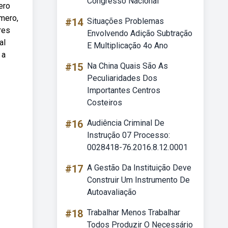
Congresso Nacional
ero
mero,
#14
Situações Problemas
res
Envolvendo Adição Subtração
al
E Multiplicação 4o Ano
 a
#15
Na China Quais São As
Peculiaridades Dos
Importantes Centros
Costeiros
#16
Audiência Criminal De
Instrução 07 Processo:
0028418-76.2016.8.12.0001
#17
A Gestão Da Instituição Deve
Construir Um Instrumento De
Autoavaliação
#18
Trabalhar Menos Trabalhar
Todos Produzir O Necessário