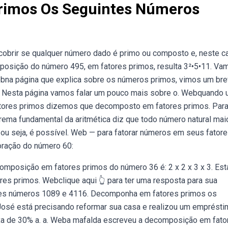
rimos Os Seguintes Números
cobrir se qualquer número dado é primo ou composto e, neste c
posição do número 495, em fatores primos, resulta 3²•5•11. Va
bna página que explica sobre os números primos, vimos um br
 Nesta página vamos falar um pouco mais sobre o. Webquando
atores primos dizemos que decomposto em fatores primos. Para 
orema fundamental da aritmética diz que todo número natural mai
ou seja, é possível. Web — para fatorar números em seus fator
oração do número 60:
composição em fatores primos do número 36 é: 2 x 2 x 3 x 3. Est
s primos. Webclique aqui 👆 para ter uma resposta para sua
tes números 1089 e 4116. Decomponha em fatores primos os
 José está precisando reformar sua casa e realizou um emprésti
taxa de 30% a. a. Weba mafalda escreveu a decomposição em fato