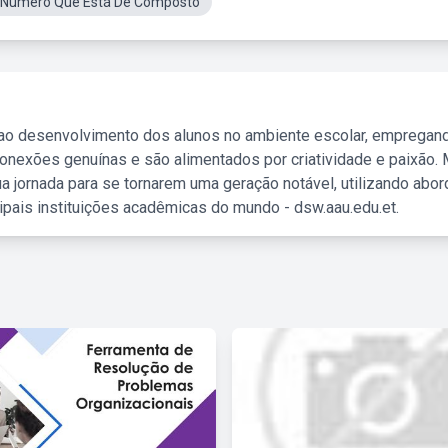
 Número Que Está De Composto
 ao desenvolvimento dos alunos no ambiente escolar, empregan
nexões genuínas e são alimentados por criatividade e paixão. 
a jornada para se tornarem uma geração notável, utilizando abo
ipais instituições acadêmicas do mundo - dsw.aau.edu.et.