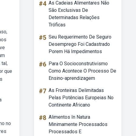
#4
As Cadeias Alimentares Não
São Exclusivas De
Determinadas Relações
Tróficas
aso,
#5
Seu Requerimento De Seguro
mos
Desemprego Foi Cadastrado
eve
Porem Há Impedimentos
 um
tal,
#6
Para O Socioconstrutivismo
Como Acontece O Processo De
or que
Ensino-aprendizagem
es
#7
As Fronteiras Delimitadas
Pelas Potências Europeias No
a
Continente Africano
#8
Alimentos In Natura
mo no
Minimamente Processados
res
Processados E