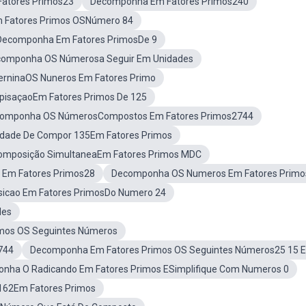
atores Primos23
Decomponha Em Fatores Primos240
Fatores Primos OSNúmero 84
Decomponha Em Fatores PrimosDe 9
omponha OS Númerosa Seguir Em Unidades
terninaOS Nuneros Em Fatores Primo
pisaçaoEm Fatores Primos De 125
omponha OS NúmerosCompostos Em Fatores Primos2744
idade De Compor 135Em Fatores Primos
omposição SimultaneaEm Fatores Primos MDC
 Em Fatores Primos28
Decomponha OS Numeros Em Fatores Primo
icao Em Fatores PrimosDo Numero 24
des
mos OS Seguintes Números
744
Decomponha Em Fatores Primos OS Seguintes Números25 15 E
nha O Radicando Em Fatores Primos ESimplifique Com Numeros 0
162Em Fatores Primos