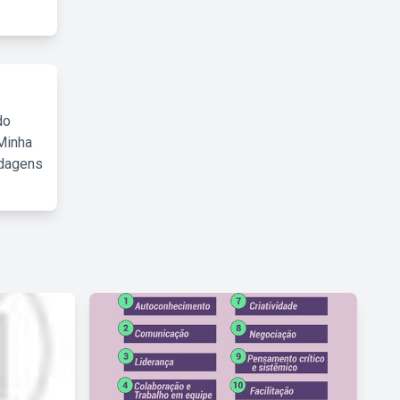
do
Minha
rdagens