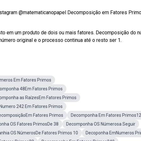
 o instagram @matematicanopapel Decomposição em Fatores Primo
sto em um produto de dois ou mais fatores. Decomposição do 
 número original e o processo continua até o resto ser 1.
meros Em Fatores Primos
omponha 48Em Fatores Primos
omponha as RaízesEm Fatores Primos
umero 242 Em Fatores Primos
DecomposiçãoEm Fatores Primos
Decomponha Em Fatores Primos1
nha OS Fatores PrimosDe 38
Decomponha OS Númerosa Seguir
nhia OS NúmerosDe Fatores Primos 10
Decoponha EmNumeros Pr