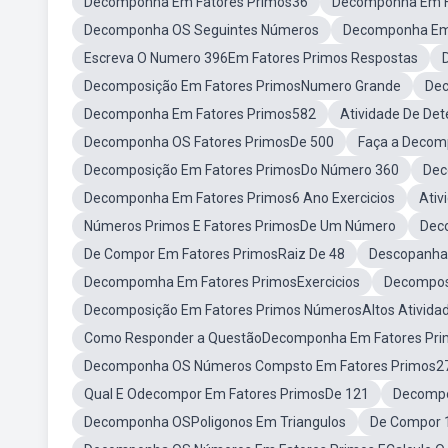
Decomponha Em Fatores Primos36
Decomponha Em F
Decomponha OS Seguintes Números
Decomponha Em 
Escreva O Numero 396Em Fatores Primos Respostas
Decomposição Em Fatores PrimosNumero Grande
Dec
Decomponha Em Fatores Primos582
Atividade De De
Decomponha OS Fatores PrimosDe 500
Faça a Decom
Decomposição Em Fatores PrimosDo Número 360
Dec
Decomponha Em Fatores Primos6 Ano Exercicios
Ativ
Números Primos E Fatores PrimosDe Um Número
Dec
De Compor Em Fatores PrimosRaiz De 48
Descopanha
Decompomha Em Fatores PrimosExercicios
Decompos
Decomposição Em Fatores Primos NúmerosAltos Ativida
Como Responder a QuestãoDecomponha Em Fatores Pri
Decomponha OS Números Compsto Em Fatores Primos2
Qual E Odecompor Em Fatores PrimosDe 121
Decompo
Decomponha OSPoligonos Em Triangulos
De Compor 