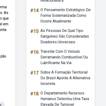
Relacionada à
orma
#14
O Pensamento Estratégico De
s. As
Forma Sistematizada Como
am que
Ocorre Atualmente
al em
enta
#15
As Pessoas De Qual Tipo
Sanguíneo São Consideradas
Doadores Universais
#16
Transitar Com O Veículo
ução
Derramando Combustível Ou
Lubrificante Na Via
#17
Sobre A Formação Territorial
Do Brasil Aponte A Alternativa
Incorreta
#18
O Departamento Recursos
Humanos Detectou Uma Taxa
Elevada De Turnover
e