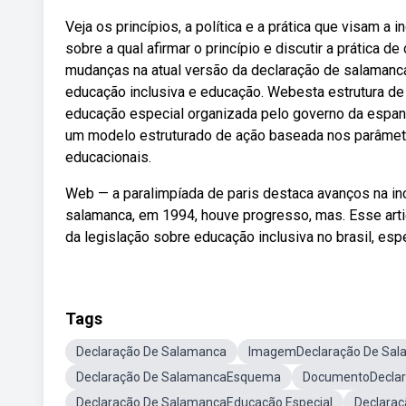
Veja os princípios, a política e a prática que visam 
sobre a qual afirmar o princípio e discutir a prátic
mudanças na atual versão da declaração de salamanca
educação inclusiva e educação. Webesta estrutura de
educação especial organizada pelo governo da espa
um modelo estruturado de ação baseada nos parâmet
educacionais.
Web — a paralimpíada de paris destaca avanços na in
salamanca, em 1994, houve progresso, mas. Esse art
da legislação sobre educação inclusiva no brasil, esp
Tags
Declaração De Salamanca
ImagemDeclaração De Sal
Declaração De SalamancaEsquema
DocumentoDeclar
Declaração De SalamancaEducação Especial
Declaraç