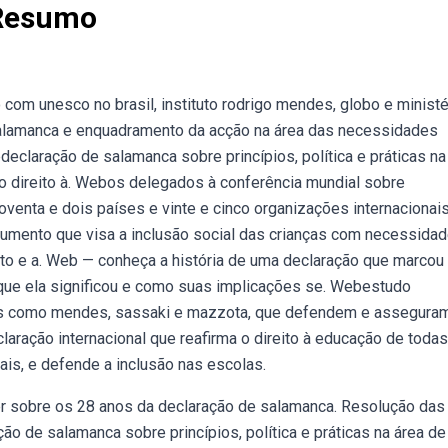
 Resumo
om unesco no brasil, instituto rodrigo mendes, globo e ministé
salamanca e enquadramento da acção na área das necessidades
eclaração de salamanca sobre princípios, política e práticas na
 direito à. Webos delegados à conferência mundial sobre
enta e dois países e vinte e cinco organizações internacionais
umento que visa a inclusão social das crianças com necessida
xto e a. Web — conheça a história de uma declaração que marcou
o que ela significou e como suas implicações se. Webestudo
res como mendes, sassaki e mazzota, que defendem e assegura
ação internacional que reafirma o direito à educação de todas
is, e defende a inclusão nas escolas.
rer sobre os 28 anos da declaração de salamanca. Resolução das
ão de salamanca sobre princípios, política e práticas na área de