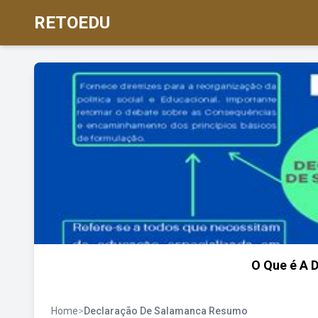
RETOEDU
O Que é A 
Home
>
Declaração De Salamanca Resumo