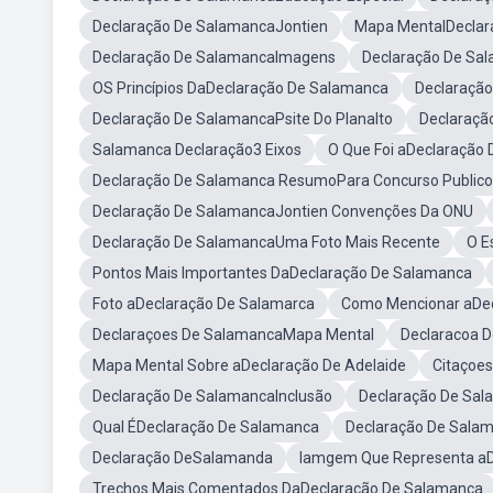
Declaração De SalamancaJontien
Mapa MentalDeclar
Declaração De SalamancaImagens
Declaração De Sa
OS Princípios DaDeclaração De Salamanca
Declaração
Declaração De SalamancaPsite Do Planalto
Declaraçã
Salamanca Declaração3 Eixos
O Que Foi aDeclaração
Declaração De Salamanca ResumoPara Concurso Publico
Declaração De SalamancaJontien Convenções Da ONU
Declaração De SalamancaUma Foto Mais Recente
O E
Pontos Mais Importantes DaDeclaração De Salamanca
Foto aDeclaração De Salamarca
Como Mencionar aDe
Declaraçoes De SalamancaMapa Mental
Declaracoa 
Mapa Mental Sobre aDeclaração De Adelaide
Citaçoes
Declaração De SalamancaInclusão
Declaração De Sa
Qual ÉDeclaração De Salamanca
Declaração De Sala
Declaração DeSalamanda
Iamgem Que Representa aD
Trechos Mais Comentados DaDeclaração De Salamanca