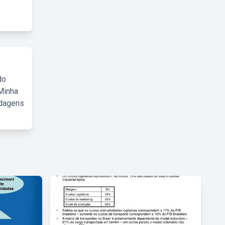
do
Minha
rdagens