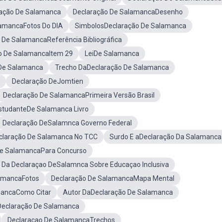
ação De Salamanca
Declaração De SalamancaDesenho
lamancaFotos Do DIA
SimbolosDeclaração De Salamanca
 De SalamancaReferência Bibliográfica
o De SalamancaItem 29
LeiDe Salamanca
 De Salamanca
Trecho DaDeclaração De Salamanca
Declaração DeJomtien
Declaração De SalamancaPrimeira Versão Brasil
studanteDe Salamanca Livro
Declaração DeSalamnca Governo Federal
claração De Salamanca No TCC
Surdo E aDeclaração Da Salamanca
De SalamancaPara Concurso
 Da Declaraçao DeSalamnca Sobre Educaçao Inclusiva
lamancaFotos
Declaração De SalamancaMapa Mental
mancaComo Citar
Autor DaDeclaração De Salamanca
eclaração De Salamanca
Declaraçao De SalamancaTrechos