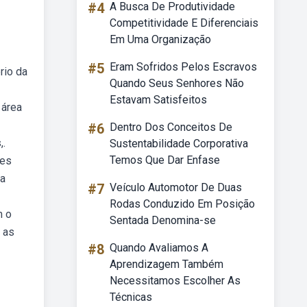
#4
A Busca De Produtividade
Competitividade E Diferenciais
Em Uma Organização
#5
Eram Sofridos Pelos Escravos
rio da
Quando Seus Senhores Não
Estavam Satisfeitos
 área
#6
Dentro Dos Conceitos De
,.
Sustentabilidade Corporativa
Temos Que Dar Enfase
des
 a
#7
Veículo Automotor De Duas
Rodas Conduzido Em Posição
m o
Sentada Denomina-se
 as
#8
Quando Avaliamos A
Aprendizagem Também
Necessitamos Escolher As
Técnicas