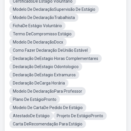
CertificadoDe Estágio Voluntário
Modelo De DeclaraçãoSupervisão De Estágio
Modelo De DeclaraçãoTrabalhista
FichaDe Estágio Voluntário
Termo DeCompromisso Estágio
Modelo De DeclaraçãoDocx
Como Fazer Declaração DeUnião Estável
Declaração DeEstagio Horas Complementares
Declaração DeEstagio Odontologico
Declaração DeEstagio Extramuros
Declaração DeCarga Horária
Modelo De DeclaraçãoPara Professor
Plano De EstágioPronto
Modelo De CartaDe Pedido De Estágio
AtestadoDe Estágio
Projeto De EstágioPronto
Carta DeRecomendação Para Estágio