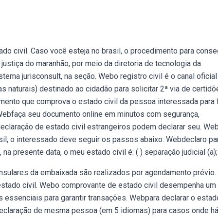
do civil. Caso você esteja no brasil, o procedimento para conse
 justiça do maranhão, por meio da diretoria de tecnologia da
tema jurisconsult, na seção. Webo registro civil é o canal oficial
 naturais) destinado ao cidadão para solicitar 2ª via de certidõ
umento que comprova o estado civil da pessoa interessada para 
. Webfaça seu documento online em minutos com segurança,
declaração de estado civil estrangeiros podem declarar seu. We
asil, o interessado deve seguir os passos abaixo: Webdeclaro pa
na presente data, o meu estado civil é: ( ) separação judicial (a);
onsulares da embaixada são realizados por agendamento prévio.
estado civil. Webo comprovante de estado civil desempenha um
 essenciais para garantir transações. Webpara declarar o estad
s. Declaração de mesma pessoa (em 5 idiomas) para casos onde há