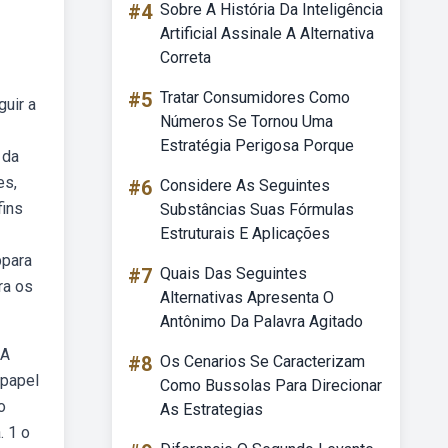
#4
Sobre A História Da Inteligência
Artificial Assinale A Alternativa
Correta
#5
Tratar Consumidores Como
guir a
Números Se Tornou Uma
Estratégia Perigosa Porque
 da
es,
#6
Considere As Seguintes
fins
Substâncias Suas Fórmulas
Estruturais E Aplicações
bpara
#7
Quais Das Seguintes
ra os
Alternativas Apresenta O
Antônimo Da Palavra Agitado
 A
#8
Os Cenarios Se Caracterizam
 papel
Como Bussolas Para Direcionar
o
As Estrategias
. 1 o