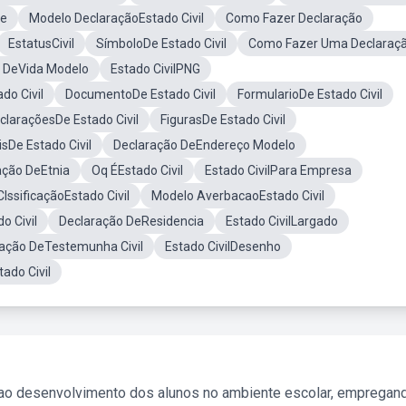
te
Modelo DeclaraçãoEstado Civil
Como Fazer Declaração
EstatusCivil
SímboloDe Estado Civil
Como Fazer Uma Declaraç
 DeVida Modelo
Estado CivilPNG
do Civil
DocumentoDe Estado Civil
FormularioDe Estado Civil
claraçõesDe Estado Civil
FigurasDe Estado Civil
isDe Estado Civil
Declaração DeEndereço Modelo
ação DeEtnia
Oq ÉEstado Civil
Estado CivilPara Empresa
ClssificaçãoEstado Civil
Modelo AverbacaoEstado Civil
o Civil
Declaração DeResidencia
Estado CivilLargado
ação DeTestemunha Civil
Estado CivilDesenho
ado Civil
 ao desenvolvimento dos alunos no ambiente escolar, empregan