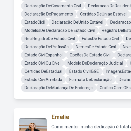
Declaração DeCasamento Civil
Declaracao DeResiden
Declaração DePagamento
Certidao DeUniao Estavel
EstadoCicil
Declaração DeUnião Estável
Declaracao
ModelosDe Declaracao De Estado Civil
Registro DelEsta
Rec RegistroDe Estado Civil
FotosDe Estado Civil
De
Declaração DeProfissão
NemesDe Estado Civil
Nive
Estado CivilEspanhol
OpçõesDe Estado Civil
Declar
Estado CivilOu Cível
Modelo DeDeclaração Judicial
Certidao DeEstadual
Estado CivilIBGE
ImagensEstad
Estado CivilArretada
Formato DeDeclaração
Declar
Declaração DeMudança De Endereço
Grafico Com OEst
Emelie
Como mentor, minha dedicação é total