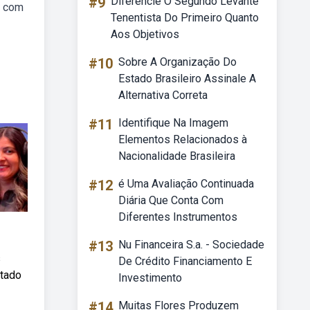
#9
Diferencie O Segundo Levante
o com
Tenentista Do Primeiro Quanto
Aos Objetivos
#10
Sobre A Organização Do
Estado Brasileiro Assinale A
Alternativa Correta
#11
Identifique Na Imagem
Elementos Relacionados à
Nacionalidade Brasileira
#12
é Uma Avaliação Continuada
Diária Que Conta Com
Diferentes Instrumentos
#13
Nu Financeira S.a. - Sociedade
s
De Crédito Financiamento E
stado
Investimento
#14
Muitas Flores Produzem