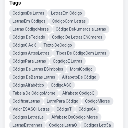
Tags
CodigosDe Letras
LetrasEm Código
LetrasEm Códigos
CódigoCom Letras
Letras CódigoMorse
Código DeNúmeros a Letras
Código DeTeclado
Código De Letras ENúmeros
Código0 Ao 6
Texto DeCodigo
Codigos ArtesLetras
Tipos De CódigoCom Letras
CódigoPara Letras
CogdigoE Letras
Código De Letras ESimbolos
MorsiCódigo
Codigo DeBarras Letras
AlfabetoDe Código
CódigoAlfabético
CódigoASC
Tabela De CódigoMorse
Alfabeto CódigoQ
CodificarLetras
LetraPara Código
CódigoMiorse
Valor ESASCII Letras
CódigoT
Código64
Codigos LetrasLei
Alfabeto DoCódigo Morse
LetrasEstranhas
Codigos LetraO
Codigos Letr5a