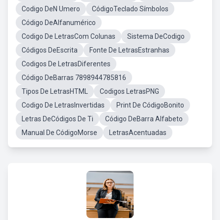
Codigo DeN Umero
CódigoTeclado Símbolos
Código DeAlfanumérico
Codigo De LetrasCom Colunas
Sistema DeCodigo
Códigos DeEscrita
Fonte De LetrasEstranhas
Codigos De LetrasDiferentes
Código DeBarras 7898944785816
Tipos De LetrasHTML
Codigos LetrasPNG
Codigo De LetrasInvertidas
Print De CódigoBonito
Letras DeCódigos De Ti
Código DeBarra Alfabeto
Manual De CódigoMorse
LetrasAcentuadas